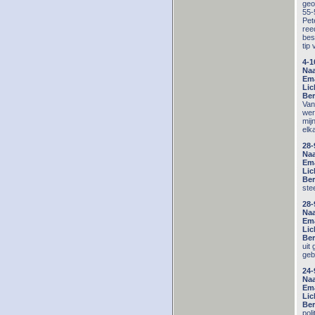
geo
55-
Pet
ree
bes
tip
4-1
Na
Ema
Lic
Ber
Van
wer
mij
elk
28-
Na
Ema
Lic
Ber
ste
28-
Na
Ema
Lic
Ber
uit
geb
24-
Na
Ema
Lic
Ber
pol