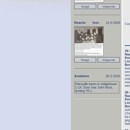
Reactie foto
11-6-2026
Cod
29-
Na
Ema
Lic
Ber
wac
wer
wer
Anekdote
26-2-2026
ond
mee
Patrouille lopen in stafgebouw
wer
1 LK. Door mar John Brus,
lichting 76-1
26-
Na
Ema
Lic
Ber
ook
Cha
bij
geg
heb