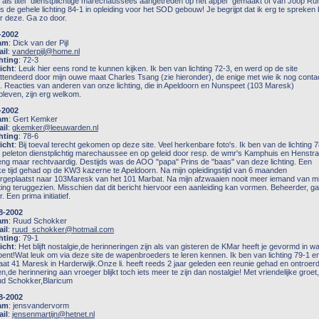
 als titel "dienstplichtige marechaussees aangetreden op het appel" gemaakt of van Joop Ru
 is de gehele lichting 84-1 in opleiding voor het SOD gebouw! Je begrijpt dat ik erg te spreken
r deze. Ga zo door.
-2002
am
: Dick van der Pijl
il
:
vanderpijl@home.nl
hting
: 72-3
icht
: Leuk hier eens rond te kunnen kijken. Ik ben van lichting 72-3, en werd op de site
ttendeerd door mijn ouwe maat Charles Tsang (zie hieronder), de enige met wie ik nog conta
. Reacties van anderen van onze lichting, die in Apeldoorn en Nunspeet (103 Maresk)
bleven, zijn erg welkom.
-2002
am
: Gert Kemker
il
:
gkemker@leeuwarden.nl
hting
: 78-6
icht
: Bij toeval terecht gekomen op deze site. Veel herkenbare foto's. Ik ben van de lichting 
e peleton dienstplichtig marechaussee en op geleid door resp. de wmr's Kamphuis en Henstra
eng maar rechtvaardig. Destijds was de AOO "papa" Prins de "baas" van deze lichting. Een
ke tijd gehad op de KW3 kazerne te Apeldoorn. Na mijn opleidingstijd van 6 maanden
rgeplaatst naar 103Maresk van het 101 Marbat. Na mijn afzwaaien nooit meer iemand van mi
hting teruggezien. Misschien dat dit bericht hiervoor een aanleiding kan vormen. Beheerder, g
. Een prima initiatief.
8-2002
am
: Ruud Schokker
il
:
ruud_schokker@hotmail.com
hting
: 79-1
icht
: Het blijft nostalgie,de herinneringen zijn als van gisteren de KMar heeft je gevormd in wa
bent!Wat leuk om via deze site de wapenbroeders te leren kennen. Ik ben van lichting 79-1 e
aat 41 Maresk in Harderwijk.Onze li. heeft reeds 2 jaar geleden een reunie gehad en ontroer
en,de herinnering aan vroeger blijkt toch iets meer te zijn dan nostalgie! Met vriendelijke groet,
d Schokker,Blaricum
8-2002
am
: jensvandervorm
il
:
jensenmartijn@hetnet.nl