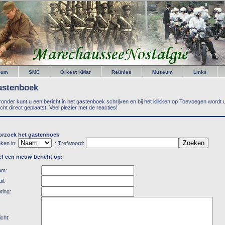
bum
SMC
Orkest KMar
Reünies
Museum
Links
astenboek
ronder kunt u een bericht in het gastenboek schrijven en bij het klikken op Toevoegen wordt
icht direct geplaatst. Veel plezier met de reacties!
rzoek het gastenboek
ken in:
:: Trefwoord:
f een nieuw bericht op:
am:
il:
ting:
icht: