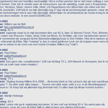
rganiseerd met een heerlijke nasimaaltijd. Het is echter jammer dat er niet meer collega,s va
5 komen. Ook mis ik steeds weer de instructeurs van de opleiding, zoals wmr.s Kraaykamp,
ers, Versluys, Kleen, owmrs Gille, Kloet, v/d Hauw,Boeve enz.Misschien zijn velen van hen
ds overleden. Zelf heb ik na mijn diensttijd nog 27 jaar bij de pol.Amsterdam gewerkt, maar de
te herinneringen heb ik aan mijn diensttijd. (Motorrijder en drumband)Op de reunie kreeg ik d
 van deze website. In een woord:GEWELDIG.
0-2002
am
: Willem van de Belt
il
:
fam.vandebelt@hccnet.nl
hting
: 81-5
icht
: toppertje staat nu in mijn favorieten Ben van 81-5, later 11 Maresk Ferrie, Post, Böhmer
 Letten van Rossum, Faber, Stoel, Oele (uit Best), Ko Schilder, zijn voor mij bekende namen 
k momenteel als sergeant bij het Marinebeveiligingskorps in Den Helder. Heb dit te danken a
n referentie bij KMar. Mijn "roeping" is dus in stand gebleven Leuk om de koppen weer eens bi
aar te steken in de vorm van een reünie Groetjes Willem (cq "rotje")
9-2002
am
: Paul Patist
il
:
patist@wanadoo.nl
hting
: 73-1
icht
: Een gave site, complimenten ! Zelf van lichting 73-1, 104 Maresk te Nunspeet, ben ik n
eds op zoek naar ouwe maatjes !
9-2002
am
: Paul Patist
il
:
patist@wanadoo.nl
hting
: 73-1
icht
: 'Sluiting Koning Willem III in 2006'... dit lezend denk je 'het zal toch niet als een nachtka
 gaan ?'. De plek waar alles begon.... Tevens een plek waar zelfs e.e.a. in de Bezettingsjaren
eurd is ! Ik hoop dat wij allemaal nog éénmaal met z'n allen daar bij elkaar kunnen komen !
9-2002
am
: Martijn Holstege
il
:
hting
: 92-4
icht
: Leuke site ga ik regelmatig bezoeken. Ik ben zelf van lichting 92-4. Nu werkzaam als
itieagent, maar de voor de KMar blijft er altijd ergens een plekkie behouden....