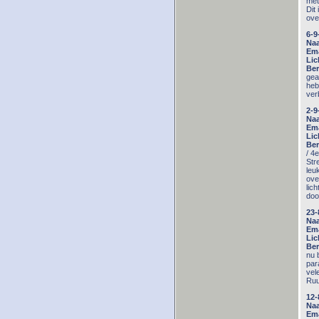
met
Dit
ove
6-9
Na
Ema
Lic
Ber
gea
heb
ver
2-9
Na
Ema
Lic
Ber
/ 4
Str
leu
ove
lic
door
23-
Na
Ema
Lic
Ber
nu 
par
vel
Ruu
12-
Na
Ema