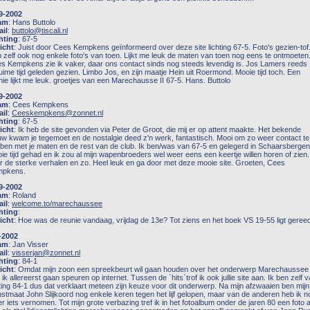
9-2002
am
: Hans Buttolo
il
:
buttolo@tiscali.nl
hting
: 67-5
icht
: Juist door Cees Kempkens geïnformeerd over deze site lichting 67-5. Foto's gezien-tof
 zelf ook nog enkele foto's van toen. Lijkt me leuk de maten van toen nog eens te ontmoeten
s Kempkens zie ik vaker, daar ons contact sinds nog steeds levendig is. Jos Lamers reeds
uime tijd geleden gezien. Limbo Jos, en zijn maatje Hein uit Roermond. Mooie tijd toch. Een
nie lijkt me leuk. groetjes van een Marechausse II 67-5. Hans. Buttolo
9-2002
am
: Cees Kempkens
il
:
Ceeskempkens@zonnet.nl
hting
: 67-5
icht
: Ik heb de site gevonden via Peter de Groot, die mij er op attent maakte. Het bekende
uw kwam je tegemoet en de nostalgie deed z'n werk, fantastisch. Mooi om zo weer contact te
ben met je maten en de rest van de club. Ik ben/was van 67-5 en gelegerd in Schaarsbergen
ie tijd gehad en ik zou al mijn wapenbroeders wel weer eens een keertje willen horen of zien.
r de sterke verhalen en zo. Heel leuk en ga door met deze mooie site. Groeten, Cees
mpkens.
9-2002
am
: Roland
il
:
welcome.to/marechaussee
hting
:
icht
: Hoe was de reunie vandaag, vrijdag de 13e? Tot ziens en het boek VS 19-55 ligt geree
-2002
am
: Jan Visser
il
:
visserjan@zonnet.nl
hting
: 84-1
icht
: Omdat mijn zoon een spreekbeurt wil gaan houden over het onderwerp Marechaussee
 ik allereerst gaan speuren op internet. Tussen de `hits`trof ik ook jullie site aan. Ik ben zelf 
hting 84-1 dus dat verklaart meteen zijn keuze voor dit onderwerp. Na mijn afzwaaien ben mijn
nstmaat John Slijkoord nog enkele keren tegen het lijf gelopen, maar van de anderen heb ik no
r iets vernomen. Tot mijn grote verbazing tref ik in het fotoalbum onder de jaren 80 een foto 