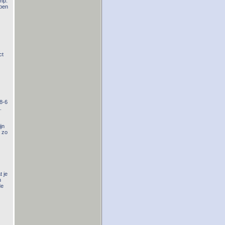
mp.
 ben
ct
78-6
.
jn
a zo
t je
n
de