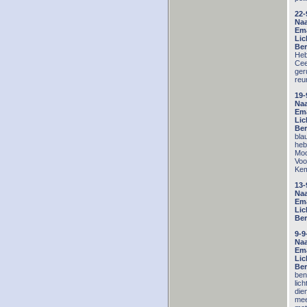
22-
Na
Ema
Lic
Ber
Heb
Cee
ger
reu
19-
Na
Ema
Lic
Ber
bla
heb
Moo
Voo
Ke
13-
Na
Ema
Lic
Ber
9-9
Na
Ema
Lic
Ber
ben
lic
die
mee