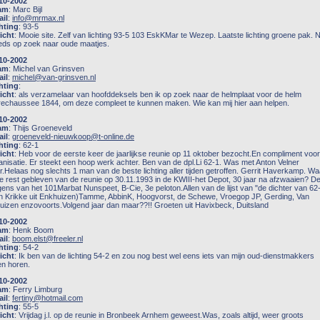
10-2002
am
: Marc Bijl
il
:
info@mrmax.nl
hting
: 93-5
icht
: Mooie site. Zelf van lichting 93-5 103 EskKMar te Wezep. Laatste lichting groene pak. 
eds op zoek naar oude maatjes.
10-2002
am
: Michel van Grinsven
il
:
michel@van-grinsven.nl
hting
:
icht
: als verzamelaar van hoofddeksels ben ik op zoek naar de helmplaat voor de helm
echaussee 1844, om deze compleet te kunnen maken. Wie kan mij hier aan helpen.
10-2002
am
: Thijs Groeneveld
il
:
groeneveld-nieuwkoop@t-online.de
hting
: 62-1
icht
: Heb voor de eerste keer de jaarlijkse reunie op 11 oktober bezocht.En compliment voo
anisatie. Er steekt een hoop werk achter. Ben van de dpl.Li 62-1. Was met Anton Velner
r.Helaas nog slechts 1 man van de beste lichting aller tijden getroffen. Gerrit Haverkamp. Wa
de rest gebleven van de reunie op 30.11.1993 in de KWIII-het Depot, 30 jaar na afzwaaien? D
gens van het 101Marbat Nunspeet, B-Cie, 3e peloton.Allen van de lijst van "de dichter van 62
n Krikke uit Enkhuizen)Tamme, AbbinK, Hoogvorst, de Schewe, Vroegop JP, Gerding, Van
uizen enzovoorts.Volgend jaar dan maar??!! Groeten uit Havixbeck, Duitsland
10-2002
am
: Henk Boom
il
:
boom.elst@freeler.nl
hting
: 54-2
icht
: Ik ben van de lichting 54-2 en zou nog best wel eens iets van mijn oud-dienstmakkers
len horen.
10-2002
am
: Ferry Limburg
il
:
fertiny@hotmail.com
hting
: 55-5
icht
: Vrijdag j.l. op de reunie in Bronbeek Arnhem geweest.Was, zoals altijd, weer groots