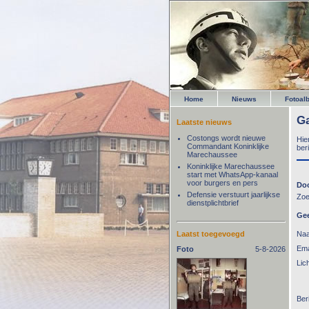
Home
Nieuws
Fotoal
G
Laatste nieuws
Costongs wordt nieuwe
Hie
Commandant Koninklijke
ber
Marechaussee
Koninklijke Marechaussee
start met WhatsApp-kanaal
voor burgers en pers
Doo
Defensie verstuurt jaarlijkse
Zoe
dienstplichtbrief
Gee
Na
Laatst toegevoegd
Ema
Foto
5-8-2026
Lich
Ber