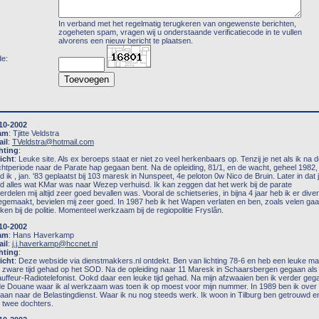
In verband met het regelmatig terugkeren van ongewenste berichten,
zogeheten spam, vragen wij u onderstaande verificatiecode in te vullen
alvorens een nieuw bericht te plaatsen.
e:
10-2002
am
: Tjitte Veldstra
il
:
TVeldstra@hotmail.com
hting
:
icht
: Leuke site. Als ex beroeps staat er niet zo veel herkenbaars op. Tenzij je net als ik na 
htperiode naar de Parate hap gegaan bent. Na de opleiding, 81/1, en de wacht, geheel 1982,
d ik , jan. '83 geplaatst bij 103 maresk in Nunspeet, 4e peloton 0w Nico de Bruin. Later in dat 
d alles wat KMar was naar Wezep verhuisd. Ik kan zeggen dat het werk bij de parate
erdelen mij altijd zeer goed bevallen was. Vooral de schietseries, in bijna 4 jaar heb ik er dive
gemaakt, bevielen mij zeer goed. In 1987 heb ik het Wapen verlaten en ben, zoals velen ga
ken bij de politie. Momenteel werkzaam bij de regiopolitie Fryslân.
10-2002
am
: Hans Haverkamp
il
:
j.j.haverkamp@hccnet.nl
hting
:
icht
: Deze webside via dienstmakkers.nl ontdekt. Ben van lichting 78-6 en heb een leuke m
 zware tijd gehad op het SOD. Na de opleiding naar 11 Maresk in Schaarsbergen gegaan als
uffeur-Radiotelefonist. Ookd daar een leuke tijd gehad. Na mijn afzwaaien ben ik verder geg
 de Douane waar ik al werkzaam was toen ik op moest voor mijn nummer. In 1989 ben ik over
aan naar de Belastingdienst. Waar ik nu nog steeds werk. Ik woon in Tilburg ben getrouwd e
 twee dochters.