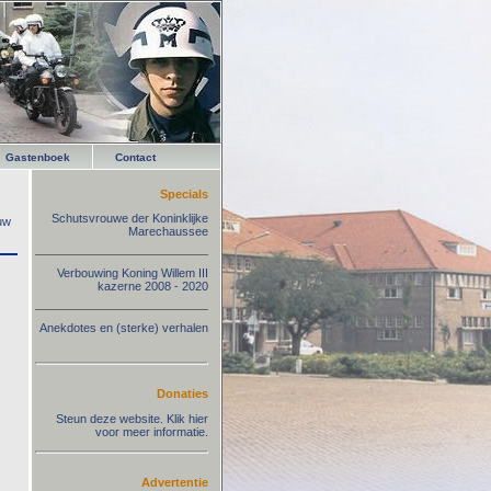
Gastenboek
Contact
Specials
Schutsvrouwe der Koninklijke
 uw
Marechaussee
Verbouwing Koning Willem III
kazerne 2008 - 2020
Anekdotes en (sterke) verhalen
Donaties
Steun deze website. Klik hier
voor meer informatie.
Advertentie