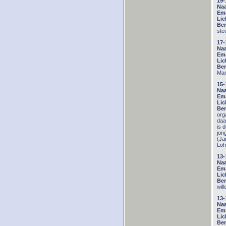
19-
Na
Ema
Lic
Ber
ste
17-
Na
Ema
Lic
Ber
Mar
15-
Na
Ema
Lic
Ber
org
daa
is 
jon
(Ja
Loh
13-
Na
Ema
Lic
Ber
wil
13-
Na
Ema
Lic
Ber