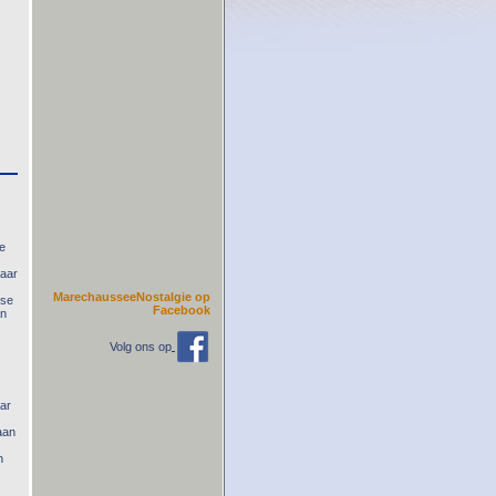
de
jaar
MarechausseeNostalgie op
rse
Facebook
an
Volg ons op
aar
aan
n