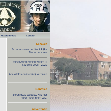
Gastenboek
Contact
Specials
Schutsvrouwe der Koninklijke
Marechaussee
Verbouwing Koning Willem III
kazerne 2008 - 2020
Anekdotes en (sterke) verhalen
Donaties
Steun deze website. Klik hier
voor meer informatie.
Advertentie