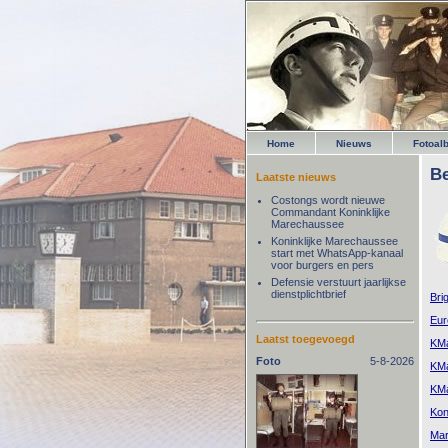
Home
Nieuws
Fotoal
Be
Laatste nieuws
Costongs wordt nieuwe
Commandant Koninklijke
Marechaussee
Koninklijke Marechaussee
start met WhatsApp-kanaal
voor burgers en pers
Defensie verstuurt jaarlijkse
dienstplichtbrief
Bri
Eu
Laatst toegevoegd
KMa
Foto
5-8-2026
KMa
KMa
Kon
Mar