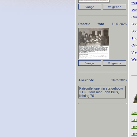
"Mi
Mus
Oud
Reactie foto
11-6-2026
Sti
Sti
Thu
Ork
Vre
Wer
Anekdote
26-2-2026
Patrouille lopen in stafgebouw
1 LK. Door mar John Brus,
lichting 76-1
All
Clu
Def
Def