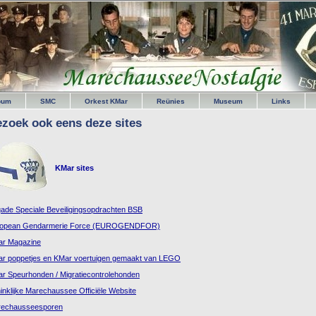
bum
SMC
Orkest KMar
Reünies
Museum
Links
zoek ook eens deze sites
KMar sites
gade Speciale Beveiligingsopdrachten BSB
ropean Gendarmerie Force (EUROGENDFOR)
r Magazine
r poppetjes en KMar voertuigen gemaakt van LEGO
r Speurhonden / Migratiecontrolehonden
inklijke Marechaussee Officiële Website
echausseesporen