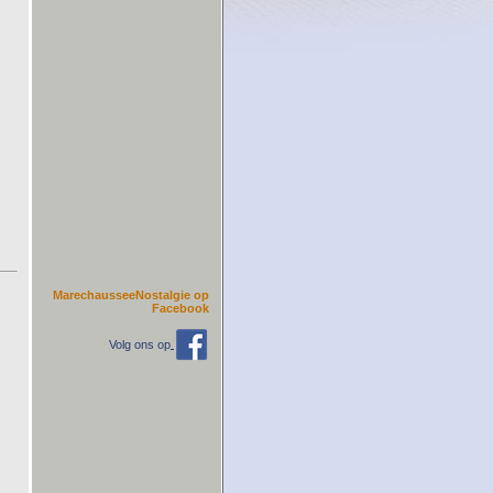
MarechausseeNostalgie op
Facebook
Volg ons op