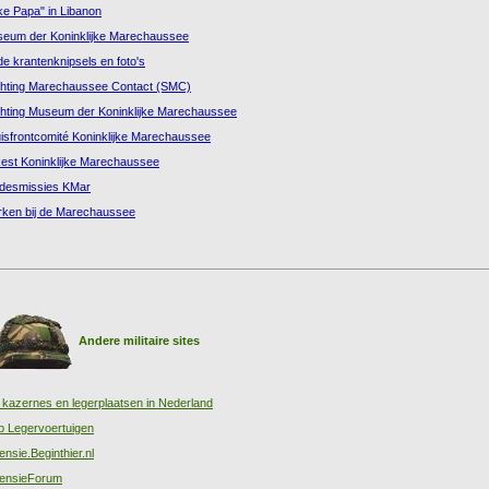
ke Papa" in Libanon
eum der Koninklijke Marechaussee
e krantenknipsels en foto's
chting Marechaussee Contact (SMC)
chting Museum der Koninklijke Marechaussee
isfrontcomité Koninklijke Marechaussee
est Koninklijke Marechaussee
desmissies KMar
ken bij de Marechaussee
Andere militaire sites
e kazernes en legerplaatsen in Nederland
b Legervoertuigen
ensie.Beginthier.nl
ensieForum