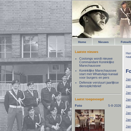
Home
Nieuws
Fotoal
Laatste nieuws
Her
naa
Costongs wordt nieuwe
Commandant Koninklijke
Marechaussee
F
Koninklijke Marechaussee
start met WhatsApp-kanaal
voor burgers en pers
Jar
Defensie verstuurt jaarlijkse
dienstplichtbrief
Jar
Jar
Laatst toegevoegd
Jar
Foto
5-8-2026
Jar
Jar
Jar
Jar