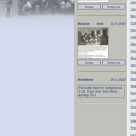
Jar
Jar
Bij
Onb
Reactie foto
11-6-2026
Her
Ind
Nie
Vre
Muz
Ver
Vuu
Nat
Anekdote
26-2-2026
Wa
Patrouille lopen in stafgebouw
1 LK. Door mar John Brus,
Kon
lichting 76-1
Leg
Ora
WGF
Wil
Pri
La 