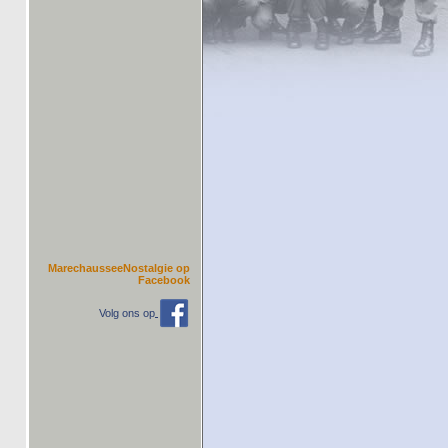
MarechausseeNostalgie op
Facebook
Volg ons op