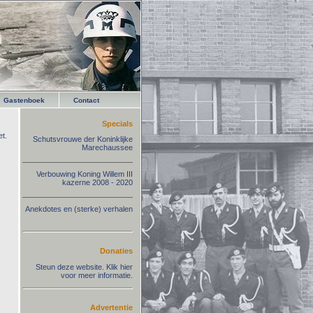
Gastenboek
Contact
Specials
t.
Schutsvrouwe der Koninklijke
Marechaussee
Verbouwing Koning Willem III
kazerne 2008 - 2020
Anekdotes en (sterke) verhalen
Donaties
Steun deze website. Klik hier
voor meer informatie.
Advertentie