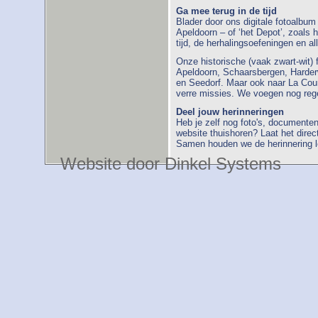
Ga mee terug in de tijd
Blader door ons digitale fotoalbu
Apeldoorn – of ‘het Depot’, zoals 
tijd, de herhalingsoefeningen en 
Onze historische (vaak zwart-wit)
Apeldoorn, Schaarsbergen, Harder
en Seedorf. Maar ook naar La Cour
verre missies. We voegen nog regel
Deel jouw herinneringen
Heb je zelf nog foto's, documente
website thuishoren? Laat het dire
Samen houden we de herinnering 
Website door Dinkel Systems