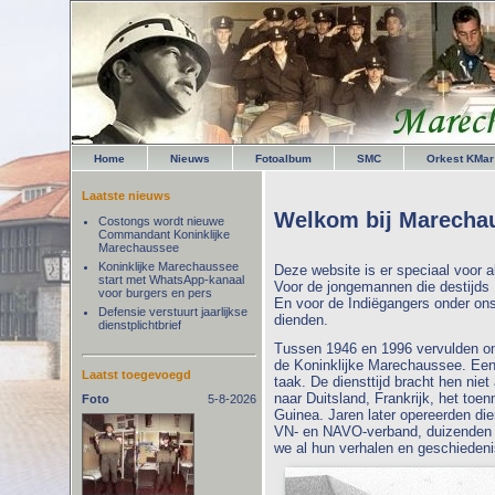
Home
Nieuws
Fotoalbum
SMC
Orkest KMar
Laatste nieuws
Welkom bij Marechau
Costongs wordt nieuwe
Commandant Koninklijke
Marechaussee
Koninklijke Marechaussee
Deze website is er speciaal voor 
start met WhatsApp-kanaal
Voor de jongemannen die destijds
voor burgers en pers
En voor de Indiëgangers onder on
Defensie verstuurt jaarlijkse
dienden.
dienstplichtbrief
Tussen 1946 en 1996 vervulden on
de Koninklijke Marechaussee. Een a
Laatst toegevoegd
taak. De diensttijd bracht hen nie
naar Duitsland, Frankrijk, het to
Foto
5-8-2026
Guinea. Jaren later opereerden di
VN- en NAVO-verband, duizenden 
we al hun verhalen en geschiedenis