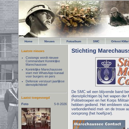
Home
Nieuws
Fotoalbum
SMC
Orkest KMar
Stichting Marechaus
Laatste nieuws
Costongs wordt nieuwe
Commandant Koninklijke
Marechaussee
Koninklijke Marechaussee
start met WhatsApp-kanaal
voor burgers en pers
Defensie verstuurt jaarlijkse
dienstplichtbrief
De SMC wil een blijvende band bew
dienstplichtigen bij het wapen de
Laatst toegevoegd
Politietroepen en het Korps Milita
Foto
5-8-2026
hebben gediend. Het embleem staa
verbondenheid met- en de trouw a
oorsprong (het hoefijzer).