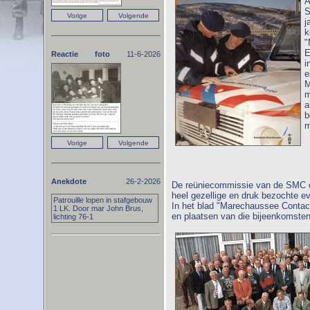
A
S
j
k
"
E
Reactie foto
11-6-2026
i
e
M
m
a
b
m
Anekdote
26-2-2026
De reüniecommissie van de SMC org
heel gezellige en druk bezochte 
Patrouille lopen in stafgebouw
In het blad "Marechaussee Contac
1 LK. Door mar John Brus,
en plaatsen van die bijeenkomste
lichting 76-1