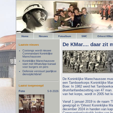
Home
Nieuws
Fotoalbum
SMC
Orkest KMar
De KMar.... daar zit 
Laatste nieuws
Costongs wordt nieuwe
Commandant Koninklijke
Marechaussee
Koninklijke Marechaussee
start met WhatsApp-kanaal
voor burgers en pers
Defensie verstuurt jaarlijkse
dienstplichtbrief
De Koninklijke Marechaussee musi
een Tamboerkorps Koninklijke Mar
Laatst toegevoegd
Boer. In 1982 werd het Tamboerk
drumfanfarebezetting van 47 man.
Foto
5-8-2026
van het korps, wordt in 2005 het 
Vanaf 1 januari 2019 is de naam '
gewijzigd in 'Orkest Koninklijke M
december 2024 in handen van kapi
Commandant/zakelijk leider van he