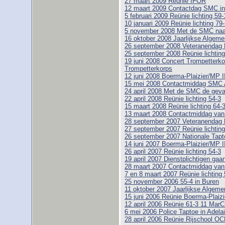
27 maart 2009 Reünie IFOR
12 maart 2009 Contactdag SMC i
5 februari 2009 Reünie lichting 59-1
10 januari 2009 Reünie lichting 79
5 november 2008 Met de SMC naar
16 oktober 2008 Jaarlijkse Alge
26 september 2008 Veteranendag 
25 september 2008 Reünie lichting
19 juni 2008 Concert Trompetterk
Trompetterkorps
12 juni 2008 Boerma-Plaizier/MP I
15 mei 2008 Contactmiddag SMC 
24 april 2008 Met de SMC de geva
22 april 2008 Reünie lichting 54-3
15 maart 2008 Reünie lichting 64-
13 maart 2008 Contactmiddag va
28 september 2007 Veteranendag 
27 september 2007 Reünie lichting
26 september 2007 Nationale Tapt
14 juni 2007 Boerma-Plaizier/MP I
26 april 2007 Reünie lichting 54-3
19 april 2007 Dienstplichtigen gaa
28 maart 2007 Contactmiddag va
7 en 8 maart 2007 Reünie lichting 
25 november 2006 55-4 in Buren
11 oktober 2007 Jaarlijkse Alge
15 juni 2006 Reünie Boerma-Plaizi
12 april 2006 Reünie 61-3 11 MarC
6 mei 2006 Police Taptoe in Adelai
28 april 2006 Reünie Rijschool O