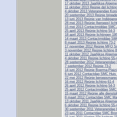
17 oktober 2013 Jaarlijkse Alge
11 oktober 2013 Reünie dpl lichtin
4 oktober 2013 Veteranendag Koni
20 september 2013 Reünie brigad
13 juni 2013 Reünie van Indiëgange
28 mei 2013 Reünie (beroeps) licht
15 mei 2013 Contactmiddag SMC
25 april 2013 Reünie lichting 54-3
18 april 2013 Reünie lichtingen 19
14 maart 2013 Contactmiddag SM
8 maart 2013 Reünie lichting 73-2
17 november 2012 Reünie MFO Si
3 november 2012 Reünie lichting 8
11 oktober 2012 Jaarlijkse Alge
4 oktober 2011 Reünie lichting 55-
28 september 2012 Veteranendag 
7 september 2012 Reünie 73-2
14 juni 2012 Reünie Boerma-Plaizie
6 juni 2012 Contactdag SMC Huis
22 mei 2012 Reünie beroepsmarech
16 mei 2012 Reünie lichting 61-4
26 april 2012 Reünie lichting 54-3
25 april 2012 Contactmiddag SM
15 maart 2012 Reünie alle dienstpl
8 maart 2012 Contactdag SMC M
13 oktober 2011 Jaarlijkse Alge
6 oktober 2011 Reünie lichting 55-
30 september 2011 Veteranendag 
23 juni 2011 Contactdag SMC Bro
21 juni 2011 Viering 10e lustrum 1