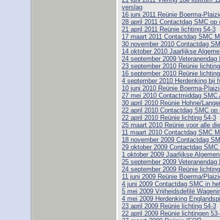
verslag
16 juni 2011 Reünie Boerma-Plaizie
28 april 2011 Contactdag SMC op 
21 april 2011 Reünie lichting 54-3
17 maart 2011 Contactdag SMC 
30 november 2010 Contactdag SMC
14 oktober 2010 Jaarlijkse Alge
24 september 2009 Veteranendag 
23 september 2010 Reünie lichting
16 september 2010 Reünie lichting
4 september 2010 Herdenking bij 
10 juni 2010 Reünie Boerma-Plaizi
27 mei 2010 Contactmiddag SMC 
30 april 2010 Reünie Hohne/Lange
22 april 2010 Contactdag SMC op 
22 april 2010 Reünie lichting 54-3
25 maart 2010 Reünie voor alle di
11 maart 2010 Contactdag SMC 
18 november 2009 Contactdag SM
29 oktober 2009 Contactdag SMC 
1 oktober 2009 Jaarlijkse Algem
25 september 2009 Veteranendag 
24 september 2009 Reünie lichting
11 juni 2009 Reünie Boerma/Plaizi
4 juni 2009 Contactdag SMC in h
5 mei 2009 Vrijheidsdefilé Wageni
4 mei 2009 Herdenking Englandspi
23 april 2009 Reünie lichting 54-3
22 april 2009 Reünie lichtingen 53