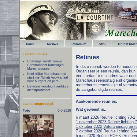
Home
Nieuws
Fotoalbum
SMC
Orkest KMar
Laatste nieuws
Reünies
Costongs wordt nieuwe
Commandant Koninklijke
In deze rubriek worden te houden
Marechaussee
Organiseer je een reünie, dan kun 
Koninklijke Marechaussee
een contact e-mailadres waar oud
start met WhatsApp-kanaal
Marechausseenostalgie.nl organise
voor burgers en pers
marechausseenostalgie.nl verantwoo
Defensie verstuurt jaarlijkse
de aangekondigde reünies.
dienstplichtbrief
Aankomende reünies:
Laatst toegevoegd
Wat geweest is...
Foto
5-8-2026
6 maart 2026 Reünie lichting 73-2
1 november 2023 Reünie lichting 7
1 oktober 2022 Veteranendag en r
7 oktober 2020 Reünie lichting 66-
5 juni 2020 Reünie ROEK (Reserve 