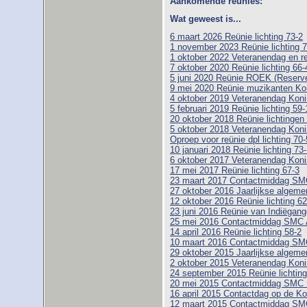
Aankomende reünies:
Wat geweest is...
6 maart 2026 Reünie lichting 73-2
1 november 2023 Reünie lichting 7
1 oktober 2022 Veteranendag en r
7 oktober 2020 Reünie lichting 66-
5 juni 2020 Reünie ROEK (Reserve 
9 mei 2020 Reünie muzikanten Ko
4 oktober 2019 Veteranendag Koni
5 februari 2019 Reünie lichting 59-
20 oktober 2018 Reünie lichtingen
5 oktober 2018 Veteranendag Koni
Oproep voor reünie dpl lichting 70-
10 januari 2018 Reünie lichting 73
6 oktober 2017 Veteranendag Koni
17 mei 2017 Reünie lichting 67-3
23 maart 2017 Contactmiddag SM
27 oktober 2016 Jaarlijkse algem
12 oktober 2016 Reünie lichting 6
23 juni 2016 Reünie van Indiëgange
25 mei 2016 Contactmiddag SMC
14 april 2016 Reünie lichting 58-2
10 maart 2016 Contactmiddag SM
29 oktober 2015 Jaarlijkse algem
2 oktober 2015 Veteranendag Koni
24 september 2015 Reünie lichtin
20 mei 2015 Contactmiddag SMC
16 april 2015 Contactdag op de Ko
12 maart 2015 Contactmiddag SM