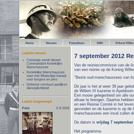
Home
Nieuws
Fotoalbum
SMC
Orkest KMar
Laatste nieuws
7 september 2012 Re
Costongs wordt nieuwe
Commandant Koninklijke
Van de reüniecommissie van de lic
Marechaussee
van een reünie op de Koning Wille
Koninklijke Marechaussee
start met WhatsApp-kanaal
"Beste oud-marechaussees van lic
voor burgers en pers
Defensie verstuurt jaarlijkse
Dit jaar is het al weer 39 jaar ge
dienstplichtbrief
de Willem III kazerne in Apeldoorn
Een mooie gelegenheid om alle ou
elkaar te brengen. Daartoe hebben
Laatst toegevoegd
en een Reünie Comité in het leve
Foto
5-8-2026
gevonden en de kazerne is op de h
marechaussees een inval zullen d
De datum is
vrijdag 7 september
Het programma: