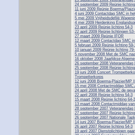
24 september 2009 Reünie lichting
11 juni 2009 Reünie Boerma/Plaizi
4 juni 2009 Contactdag SMC in h
5 mei 2009 Vrijheidsdefilé Wageni
4 mei 2009 Herdenking Englandspi
23 april 2009 Reünie lichting 54-3
22 april 2009 Reünie lichtingen 53
27 maart 2009 Reünie IFOR
12 maart 2009 Contactdag SMC i
5 februari 2009 Reünie lichting 59-1
10 januari 2009 Reünie lichting 79
5 november 2008 Met de SMC naar
16 oktober 2008 Jaarlijkse Alge
26 september 2008 Veteranendag 
25 september 2008 Reünie lichting
19 juni 2008 Concert Trompetterk
Trompetterkorps
12 juni 2008 Boerma-Plaizier/MP I
15 mei 2008 Contactmiddag SMC 
24 april 2008 Met de SMC de geva
22 april 2008 Reünie lichting 54-3
15 maart 2008 Reünie lichting 64-
13 maart 2008 Contactmiddag va
28 september 2007 Veteranendag 
27 september 2007 Reünie lichting
26 september 2007 Nationale Tapt
14 juni 2007 Boerma-Plaizier/MP I
26 april 2007 Reünie lichting 54-3
19 april 2007 Dienstplichtigen gaa