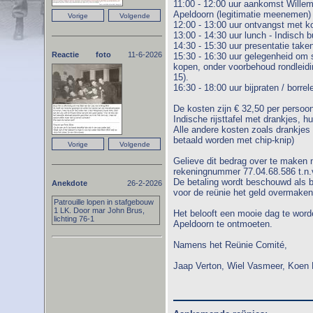
11:00 - 12:00 uur aankomst Willem
Apeldoorn (legitimatie meenemen)
12:00 - 13:00 uur ontvangst met k
13:00 - 14:30 uur lunch - Indisch b
14:30 - 15:30 uur presentatie tak
Reactie foto
11-6-2026
15:30 - 16:30 uur gelegenheid om 
kopen, onder voorbehoud rondleidi
15).
16:30 - 18:00 uur bijpraten / borrele
De kosten zijn € 32,50 per persoon
Indische rijsttafel met drankjes, 
Alle andere kosten zoals drankjes z
betaald worden met chip-knip)
Gelieve dit bedrag over te maken
rekeningnummer 77.04.68.586 t.n.v
De betaling wordt beschouwd als b
Anekdote
26-2-2026
voor de reünie het geld overmaken
Patrouille lopen in stafgebouw
1 LK. Door mar John Brus,
Het belooft een mooie dag te worde
lichting 76-1
Apeldoorn te ontmoeten.
Namens het Reünie Comité,
Jaap Verton, Wiel Vasmeer, Koen 