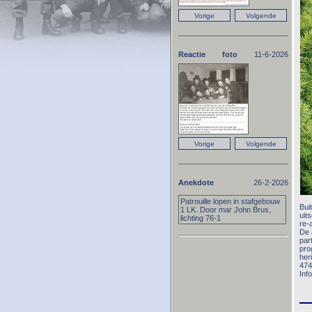
Reactie foto
11-6-2026
Anekdote
26-2-2026
Patrouille lopen in stafgebouw
Bui
1 LK. Door mar John Brus,
uit
lichting 76-1
re-
De 
par
pro
her
474
Inf