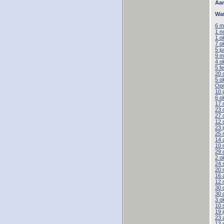
Aa
Wat
6 m
1 n
1 o
7 o
5 j
9 m
4 o
5 f
20 
5 o
Opr
10 
6 o
17 
23 
27 
12 
23 
25 
14 
10 
29 
2 o
24 
20 
16 
12 
30 
30 
3 o
10 
19 
23 
13 