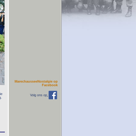
MarechausseeNostalgie op
Facebook
ie
Volg ons op
g.