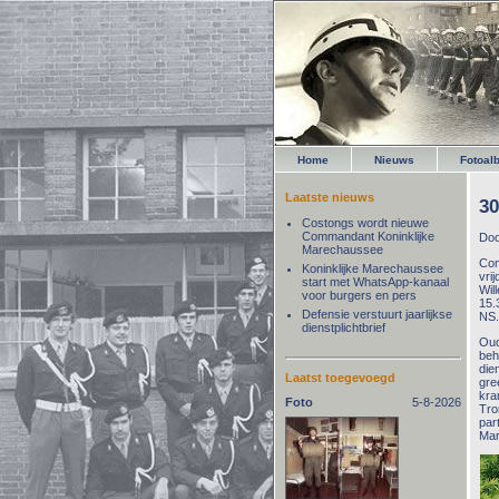
Home
Nieuws
Fotoal
Laatste nieuws
30
Costongs wordt nieuwe
Commandant Koninklijke
Doo
Marechaussee
Com
Koninklijke Marechaussee
vri
start met WhatsApp-kanaal
Wil
voor burgers en pers
15.
Defensie verstuurt jaarlijkse
NS
dienstplichtbrief
Oud
beh
die
Laatst toegevoegd
gre
kra
Foto
5-8-2026
Tro
par
Mar