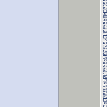
11 
17 
11 
4 o
20 
13 
28 
15 
25 
18 
14 
8 m
17 
3 n
11 
4 o
28 
7 s
14 
6 j
22 
16 
26 
25 
15 
8 m
13 
6 o
30 
23 
21 
16 
28 
21 
17 
30 
14 