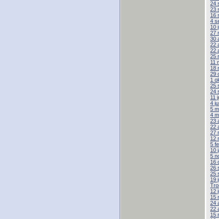
24 
23 
16 
4 s
10 
27 
30 
22 
22 
25 
11 
18 
29 
1 o
25 
24 
11 
4 j
5 m
4 m
23 
22 
27 
12 
5 f
10 
5 n
16 
26 
25 
19 
Tro
12 
15 
24 
22 
15 