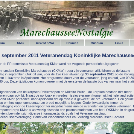
bum
SMC
Orkest KMar
Reünies
Museum
Links
 september 2011 Veteranendag Koninklijke Marechausse
r de PR commissie Veteranendag KMar werd het volgende persbericht uitgegeven.
mandant Koninklijke Marechausee (CKMar) roept zijn veteranen altijd bijeen op de laatste
jdag in september. Ook dit jaar, voor de 12e keer alweer, op
30 september 2011
op de Koning
lem III kazerne in Apeldoorn. Het programma duurt voor de veteranen, jong en oud, van 09.30
30 uur. Deze tijdstippen komen overeen met de eerste en de laatste bus van en naar het stat
.
gedienden van de korpsen Politietroepen en Militaire Politie - de korpsen bestaan niet meer -
oren daar ook bij. Naast de oorlogs- en vredesmissieveteranen komen uit het hele land actie
nend KMar-personeel naar Apeldoorn dat op missie is geweest, de pré-veteranen. Een goude
ep om het lotgenotencontact zo breed mogelijk te leggen. Gedenkwaardig is immer de
nslegging voor de kazernepoort ter nagedachtenis aan de overleden en gevallen veteranen. 
mpetterkorps KMar is aanwezig alsmede een peloton studenten van het LOKKMar. In de gro
tytent bevinden zich diverse informatiestands zoals het Veteraneninstituut,
echausseevereniging, Bond van Wapenbroeders en Stichting Marechaussee Contact.