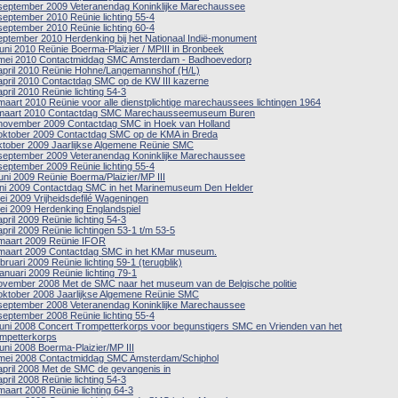
september 2009 Veteranendag Koninklijke Marechaussee
september 2010 Reünie lichting 55-4
september 2010 Reünie lichting 60-4
eptember 2010 Herdenking bij het Nationaal Indië-monument
juni 2010 Reünie Boerma-Plaizier / MPIII in Bronbeek
mei 2010 Contactmiddag SMC Amsterdam - Badhoevedorp
april 2010 Reünie Hohne/Langemannshof (H/L)
april 2010 Contactdag SMC op de KW III kazerne
april 2010 Reünie lichting 54-3
maart 2010 Reünie voor alle dienstplichtige marechaussees lichtingen 1964
maart 2010 Contactdag SMC Marechausseemuseum Buren
november 2009 Contactdag SMC in Hoek van Holland
oktober 2009 Contactdag SMC op de KMA in Breda
ktober 2009 Jaarlijkse Algemene Reünie SMC
september 2009 Veteranendag Koninklijke Marechaussee
september 2009 Reünie lichting 55-4
juni 2009 Reünie Boerma/Plaizier/MP III
uni 2009 Contactdag SMC in het Marinemuseum Den Helder
ei 2009 Vrijheidsdefilé Wageningen
ei 2009 Herdenking Englandspiel
april 2009 Reünie lichting 54-3
april 2009 Reünie lichtingen 53-1 t/m 53-5
maart 2009 Reünie IFOR
maart 2009 Contactdag SMC in het KMar museum.
ebruari 2009 Reünie lichting 59-1 (terugblik)
januari 2009 Reünie lichting 79-1
ovember 2008 Met de SMC naar het museum van de Belgische politie
oktober 2008 Jaarlijkse Algemene Reünie SMC
september 2008 Veteranendag Koninklijke Marechaussee
september 2008 Reünie lichting 55-4
juni 2008 Concert Trompetterkorps voor begunstigers SMC en Vrienden van het
mpetterkorps
juni 2008 Boerma-Plaizier/MP III
mei 2008 Contactmiddag SMC Amsterdam/Schiphol
april 2008 Met de SMC de gevangenis in
april 2008 Reünie lichting 54-3
maart 2008 Reünie lichting 64-3