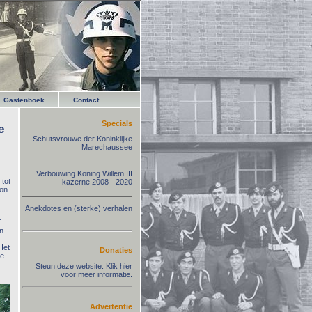
Gastenboek
Contact
Specials
e
Schutsvrouwe der Koninklijke
Marechaussee
Verbouwing Koning Willem III
 tot
kazerne 2008 - 2020
ion
Anekdotes en (sterke) verhalen
f
n
Het
Donaties
te
Steun deze website. Klik hier
voor meer informatie.
Advertentie