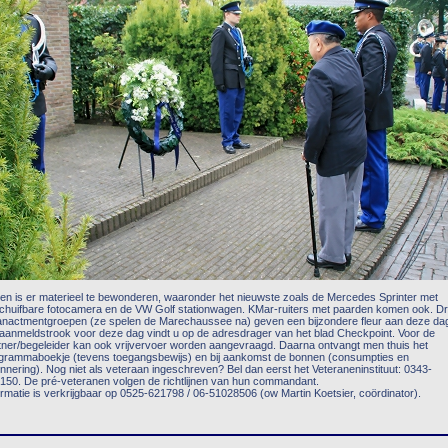
ten is er materieel te bewonderen, waaronder het nieuwste zoals de Mercedes Sprinter met
schuifbare fotocamera en de VW Golf stationwagen. KMar-ruiters met paarden komen ook. Dr
anactmentgroepen (ze spelen de Marechaussee na) geven een bijzondere fleur aan deze da
aanmeldstrook voor deze dag vindt u op de adresdrager van het blad Checkpoint. Voor de
tner/begeleider kan ook vrijvervoer worden aangevraagd. Daarna ontvangt men thuis het
grammaboekje (tevens toegangsbewijs) en bij aankomst de bonnen (consumpties en
innering). Nog niet als veteraan ingeschreven? Bel dan eerst het Veteraneninstituut: 0343-
150. De pré-veteranen volgen de richtlijnen van hun commandant.
ormatie is verkrijgbaar op 0525-621798 / 06-51028506 (ow Martin Koetsier, coördinator).