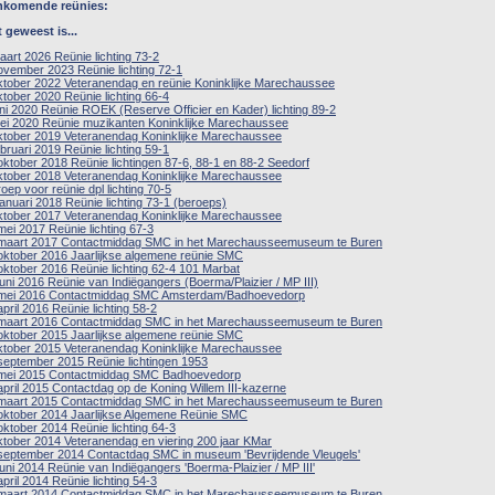
nkomende reünies:
 geweest is...
aart 2026 Reünie lichting 73-2
ovember 2023 Reünie lichting 72-1
ktober 2022 Veteranendag en reünie Koninklijke Marechaussee
ktober 2020 Reünie lichting 66-4
uni 2020 Reünie ROEK (Reserve Officier en Kader) lichting 89-2
ei 2020 Reünie muzikanten Koninklijke Marechaussee
ktober 2019 Veteranendag Koninklijke Marechaussee
ebruari 2019 Reünie lichting 59-1
oktober 2018 Reünie lichtingen 87-6, 88-1 en 88-2 Seedorf
ktober 2018 Veteranendag Koninklijke Marechaussee
oep voor reünie dpl lichting 70-5
januari 2018 Reünie lichting 73-1 (beroeps)
ktober 2017 Veteranendag Koninklijke Marechaussee
mei 2017 Reünie lichting 67-3
maart 2017 Contactmiddag SMC in het Marechausseemuseum te Buren
oktober 2016 Jaarlijkse algemene reünie SMC
oktober 2016 Reünie lichting 62-4 101 Marbat
juni 2016 Reünie van Indiëgangers (Boerma/Plaizier / MP III)
mei 2016 Contactmiddag SMC Amsterdam/Badhoevedorp
april 2016 Reünie lichting 58-2
maart 2016 Contactmiddag SMC in het Marechausseemuseum te Buren
oktober 2015 Jaarlijkse algemene reünie SMC
ktober 2015 Veteranendag Koninklijke Marechaussee
september 2015 Reünie lichtingen 1953
mei 2015 Contactmiddag SMC Badhoevedorp
april 2015 Contactdag op de Koning Willem III-kazerne
maart 2015 Contactmiddag SMC in het Marechausseemuseum te Buren
oktober 2014 Jaarlijkse Algemene Reünie SMC
oktober 2014 Reünie lichting 64-3
ktober 2014 Veteranendag en viering 200 jaar KMar
september 2014 Contactdag SMC in museum 'Bevrijdende Vleugels'
juni 2014 Reünie van Indiëgangers 'Boerma-Plaizier / MP III'
april 2014 Reünie lichting 54-3
maart 2014 Contactmiddag SMC in het Marechausseemuseum te Buren