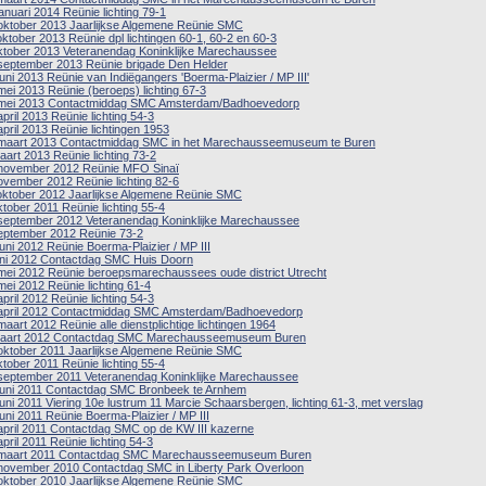
januari 2014 Reünie lichting 79-1
oktober 2013 Jaarlijkse Algemene Reünie SMC
oktober 2013 Reünie dpl lichtingen 60-1, 60-2 en 60-3
ktober 2013 Veteranendag Koninklijke Marechaussee
september 2013 Reünie brigade Den Helder
juni 2013 Reünie van Indiëgangers 'Boerma-Plaizier / MP III'
mei 2013 Reünie (beroeps) lichting 67-3
mei 2013 Contactmiddag SMC Amsterdam/Badhoevedorp
april 2013 Reünie lichting 54-3
april 2013 Reünie lichtingen 1953
maart 2013 Contactmiddag SMC in het Marechausseemuseum te Buren
aart 2013 Reünie lichting 73-2
november 2012 Reünie MFO Sinaï
ovember 2012 Reünie lichting 82-6
oktober 2012 Jaarlijkse Algemene Reünie SMC
ktober 2011 Reünie lichting 55-4
september 2012 Veteranendag Koninklijke Marechaussee
eptember 2012 Reünie 73-2
juni 2012 Reünie Boerma-Plaizier / MP III
uni 2012 Contactdag SMC Huis Doorn
mei 2012 Reünie beroepsmarechaussees oude district Utrecht
mei 2012 Reünie lichting 61-4
april 2012 Reünie lichting 54-3
april 2012 Contactmiddag SMC Amsterdam/Badhoevedorp
maart 2012 Reünie alle dienstplichtige lichtingen 1964
aart 2012 Contactdag SMC Marechausseemuseum Buren
oktober 2011 Jaarlijkse Algemene Reünie SMC
ktober 2011 Reünie lichting 55-4
september 2011 Veteranendag Koninklijke Marechaussee
juni 2011 Contactdag SMC Bronbeek te Arnhem
juni 2011 Viering 10e lustrum 11 Marcie Schaarsbergen, lichting 61-3, met verslag
juni 2011 Reünie Boerma-Plaizier / MP III
april 2011 Contactdag SMC op de KW III kazerne
april 2011 Reünie lichting 54-3
maart 2011 Contactdag SMC Marechausseemuseum Buren
november 2010 Contactdag SMC in Liberty Park Overloon
oktober 2010 Jaarlijkse Algemene Reünie SMC