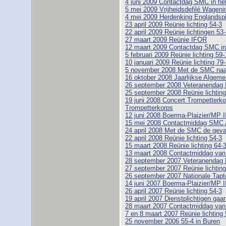
4 juni 2009 Contactdag SMC in h
5 mei 2009 Vrijheidsdefilé Wageni
4 mei 2009 Herdenking Englandspi
23 april 2009 Reünie lichting 54-3
22 april 2009 Reünie lichtingen 53
27 maart 2009 Reünie IFOR
12 maart 2009 Contactdag SMC i
5 februari 2009 Reünie lichting 59-1
10 januari 2009 Reünie lichting 79
5 november 2008 Met de SMC naar
16 oktober 2008 Jaarlijkse Alge
26 september 2008 Veteranendag 
25 september 2008 Reünie lichting
19 juni 2008 Concert Trompetterk
Trompetterkorps
12 juni 2008 Boerma-Plaizier/MP I
15 mei 2008 Contactmiddag SMC 
24 april 2008 Met de SMC de geva
22 april 2008 Reünie lichting 54-3
15 maart 2008 Reünie lichting 64-
13 maart 2008 Contactmiddag va
28 september 2007 Veteranendag 
27 september 2007 Reünie lichting
26 september 2007 Nationale Tapt
14 juni 2007 Boerma-Plaizier/MP I
26 april 2007 Reünie lichting 54-3
19 april 2007 Dienstplichtigen gaa
28 maart 2007 Contactmiddag va
7 en 8 maart 2007 Reünie lichting 
25 november 2006 55-4 in Buren