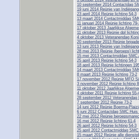
10 september 2014 Contactdag SM
19 juni 2014 Reünie van Indiëgange
23 april 2014 Reünie lichting 54-3
13 maart 2014 Contactmiddag SM
11 januari 2014 Reünie lichting 79-
17 oktober 2013 Jaarlijkse Alge
11 oktober 2013 Reünie dpl lichtin
4 oktober 2013 Veteranendag Koni
20 september 2013 Reünie brigad
13 juni 2013 Reünie van Indiëgange
28 mei 2013 Reünie (beroeps) licht
15 mei 2013 Contactmiddag SMC
25 april 2013 Reünie lichting 54-3
18 april 2013 Reünie lichtingen 19
14 maart 2013 Contactmiddag SM
8 maart 2013 Reünie lichting 73-2
17 november 2012 Reünie MFO Si
3 november 2012 Reünie lichting 8
11 oktober 2012 Jaarlijkse Alge
4 oktober 2011 Reünie lichting 55-
28 september 2012 Veteranendag 
7 september 2012 Reünie 73-2
14 juni 2012 Reünie Boerma-Plaizie
6 juni 2012 Contactdag SMC Huis
22 mei 2012 Reünie beroepsmarech
16 mei 2012 Reünie lichting 61-4
26 april 2012 Reünie lichting 54-3
25 april 2012 Contactmiddag SM
15 maart 2012 Reünie alle dienstpl