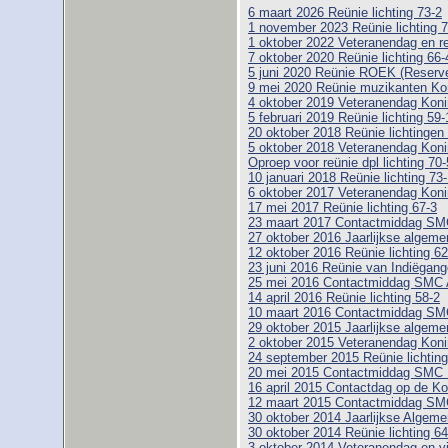
6 maart 2026 Reünie lichting 73-2
1 november 2023 Reünie lichting 7
1 oktober 2022 Veteranendag en r
7 oktober 2020 Reünie lichting 66-
5 juni 2020 Reünie ROEK (Reserve 
9 mei 2020 Reünie muzikanten Ko
4 oktober 2019 Veteranendag Koni
5 februari 2019 Reünie lichting 59-
20 oktober 2018 Reünie lichtingen
5 oktober 2018 Veteranendag Koni
Oproep voor reünie dpl lichting 70-
10 januari 2018 Reünie lichting 73
6 oktober 2017 Veteranendag Koni
17 mei 2017 Reünie lichting 67-3
23 maart 2017 Contactmiddag SM
27 oktober 2016 Jaarlijkse algem
12 oktober 2016 Reünie lichting 6
23 juni 2016 Reünie van Indiëgange
25 mei 2016 Contactmiddag SMC
14 april 2016 Reünie lichting 58-2
10 maart 2016 Contactmiddag SM
29 oktober 2015 Jaarlijkse algem
2 oktober 2015 Veteranendag Koni
24 september 2015 Reünie lichtin
20 mei 2015 Contactmiddag SMC
16 april 2015 Contactdag op de Ko
12 maart 2015 Contactmiddag SM
30 oktober 2014 Jaarlijkse Alge
30 oktober 2014 Reünie lichting 64
3 oktober 2014 Veteranendag en vi