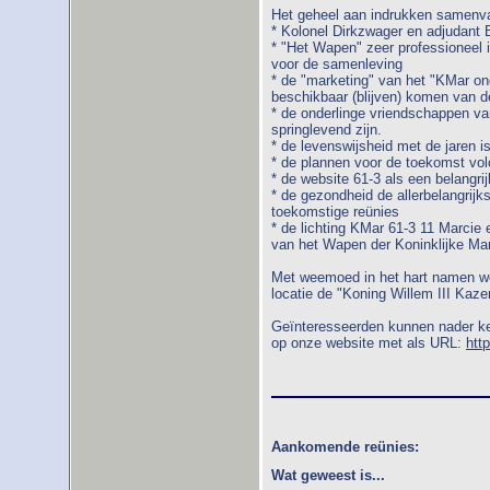
Het geheel aan indrukken samenva
* Kolonel Dirkzwager en adjudant B
* "Het Wapen" zeer professioneel is
voor de samenleving
* de "marketing" van het "KMar on
beschikbaar (blijven) komen van d
* de onderlinge vriendschappen van
springlevend zijn.
* de levenswijsheid met de jaren 
* de plannen voor de toekomst vol
* de website 61-3 als een belangr
* de gezondheid de allerbelangrij
toekomstige reünies
* de lichting KMar 61-3 11 Marcie
van het Wapen der Koninklijke M
Met weemoed in het hart namen we
locatie de "Koning Willem III Kaze
Geïnteresseerden kunnen nader ke
op onze website met als URL:
htt
Aankomende reünies:
Wat geweest is...