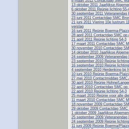
8 maart 2012 Contactdag SMC M
13 oktober 2011 Jaarlijkse Alge
6 oktober 2011 Reünie lichting 55-
30 september 2011 Veteranendag 
23 juni 2011 Contactdag SMC Bro
21 juni 2011 Viering 10e lustrum 1
verslag
16 juni 2011 Reünie Boerma-Plaizie
28 april 2011 Contactdag SMC op 
21 april 2011 Reünie lichting 54-3
17 maart 2011 Contactdag SMC 
30 november 2010 Contactdag SMC
14 oktober 2010 Jaarlijkse Alge
24 september 2009 Veteranendag 
23 september 2010 Reünie lichting
16 september 2010 Reünie lichting
4 september 2010 Herdenking bij 
10 juni 2010 Reünie Boerma-Plaizi
27 mei 2010 Contactmiddag SMC 
30 april 2010 Reünie Hohne/Lange
22 april 2010 Contactdag SMC op 
22 april 2010 Reünie lichting 54-3
25 maart 2010 Reünie voor alle di
11 maart 2010 Contactdag SMC 
18 november 2009 Contactdag SM
29 oktober 2009 Contactdag SMC 
1 oktober 2009 Jaarlijkse Algem
25 september 2009 Veteranendag 
24 september 2009 Reünie lichting
11 juni 2009 Reünie Boerma/Plaizi