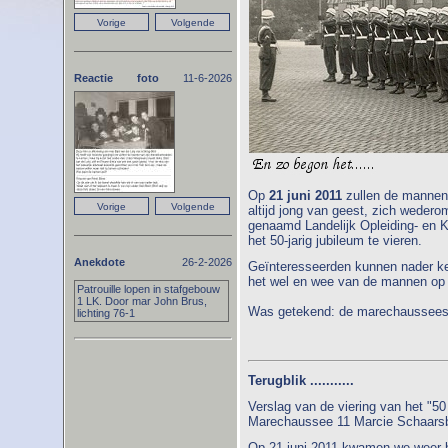
Reactie foto
11-6-2026
Op
21 juni 2011
zullen de mannen 
altijd jong van geest, zich wedero
genaamd Landelijk Opleiding- en 
het 50-jarig jubileum te vieren.
Anekdote
26-2-2026
Geïnteresseerden kunnen nader ke
het wel en wee van de mannen op
Patrouille lopen in stafgebouw
1 LK. Door mar John Brus,
Was getekend: de marechaussees
lichting 76-1
Terugblik ...........
Verslag van de viering van het "50 
Marechaussee 11 Marcie Schaarsb
Op 21 juni 2011 kwamen we weer bi