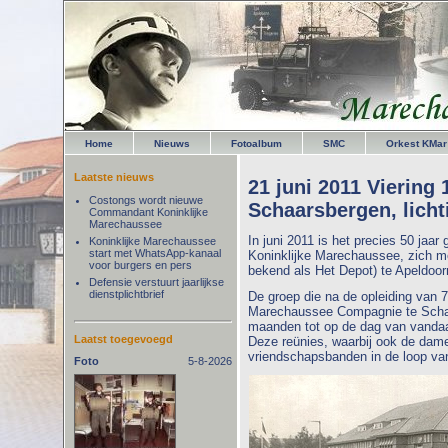
Home
Nieuws
Fotoalbum
SMC
Orkest KMar
Laatste nieuws
21 juni 2011 Viering
Costongs wordt nieuwe
Schaarsbergen, licht
Commandant Koninklijke
Marechaussee
In juni 2011 is het precies 50 jaar
Koninklijke Marechaussee
start met WhatsApp-kanaal
Koninklijke Marechaussee, zich me
voor burgers en pers
bekend als Het Depot) te Apeldoor
Defensie verstuurt jaarlijkse
dienstplichtbrief
De groep die na de opleiding van 
Marechaussee Compagnie te Schaar
maanden tot op de dag van vandaa
Laatst toegevoegd
Deze reünies, waarbij ook de dame
vriendschapsbanden in de loop van
Foto
5-8-2026