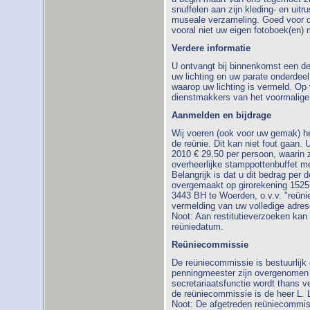
snuffelen aan zijn kleding- en uitr
museale verzameling. Goed voor d
vooral niet uw eigen fotoboek(en)
Verdere informatie
U ontvangt bij binnenkomst een d
uw lichting en uw parate onderdeel
waarop uw lichting is vermeld. Op 
dienstmakkers van het voormalig
Aanmelden en bijdrage
Wij voeren (ook voor uw gemak) he
de reünie. Dit kan niet fout gaan. 
2010 € 29,50 per persoon, waarin z
overheerlijke stamppottenbuffet m
Belangrijk is dat u dit bedrag per
overgemaakt op girorekening 15257
3443 BH te Woerden, o.v.v. "reünie
vermelding van uw volledige adre
Noot: Aan restitutieverzoeken kan
reüniedatum.
Reüniecommissie
De reüniecommissie is bestuurlijk 
penningmeester zijn overgenomen 
secretariaatsfunctie wordt thans v
de reüniecommissie is de heer L. 
Noot: De afgetreden reüniecommiss