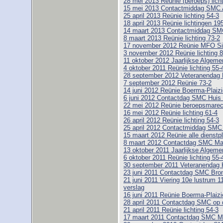
28 mei 2013 Reünie (beroeps) licht
15 mei 2013 Contactmiddag SMC
25 april 2013 Reünie lichting 54-3
18 april 2013 Reünie lichtingen 19
14 maart 2013 Contactmiddag SM
8 maart 2013 Reünie lichting 73-2
17 november 2012 Reünie MFO Si
3 november 2012 Reünie lichting 8
11 oktober 2012 Jaarlijkse Alge
4 oktober 2011 Reünie lichting 55-
28 september 2012 Veteranendag 
7 september 2012 Reünie 73-2
14 juni 2012 Reünie Boerma-Plaizie
6 juni 2012 Contactdag SMC Huis
22 mei 2012 Reünie beroepsmarech
16 mei 2012 Reünie lichting 61-4
26 april 2012 Reünie lichting 54-3
25 april 2012 Contactmiddag SM
15 maart 2012 Reünie alle dienstpl
8 maart 2012 Contactdag SMC M
13 oktober 2011 Jaarlijkse Alge
6 oktober 2011 Reünie lichting 55-
30 september 2011 Veteranendag 
23 juni 2011 Contactdag SMC Bro
21 juni 2011 Viering 10e lustrum 1
verslag
16 juni 2011 Reünie Boerma-Plaizie
28 april 2011 Contactdag SMC op 
21 april 2011 Reünie lichting 54-3
17 maart 2011 Contactdag SMC 