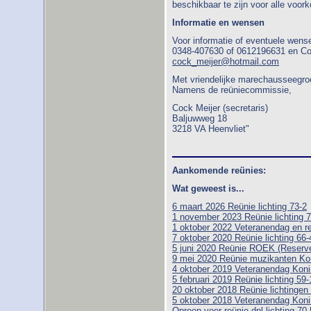
beschikbaar te zijn voor alle vo
Informatie en wensen
Voor informatie of eventuele wense
0348-407630 of 0612196631 en Coc
cock_meijer@hotmail.com
Met vriendelijke marechausseegro
Namens de reüniecommissie,
Cock Meijer (secretaris)
Baljuwweg 18
3218 VA Heenvliet"
Aankomende reünies:
Wat geweest is...
6 maart 2026 Reünie lichting 73-2
1 november 2023 Reünie lichting 7
1 oktober 2022 Veteranendag en r
7 oktober 2020 Reünie lichting 66-
5 juni 2020 Reünie ROEK (Reserve 
9 mei 2020 Reünie muzikanten Ko
4 oktober 2019 Veteranendag Koni
5 februari 2019 Reünie lichting 59-
20 oktober 2018 Reünie lichtingen
5 oktober 2018 Veteranendag Koni
Oproep voor reünie dpl lichting 70-