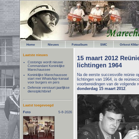
Home
Nieuws
Fotoalbum
SMC
Orkest KMar
Laatste nieuws
15 maart 2012 Reünie
Costongs wordt nieuwe
lichtingen 1964
Commandant Koninklijke
Marechaussee
Na de eerste succesvolle reünie op
Koninklijke Marechaussee
start met WhatsApp-kanaal
lichtingen van 1964, is de reünie
voor burgers en pers
voorbereidingen van de volgende 
Defensie verstuurt jaarlijkse
donderdag 15 maart 2012
.
dienstplichtbrief
Laatst toegevoegd
Foto
5-8-2026