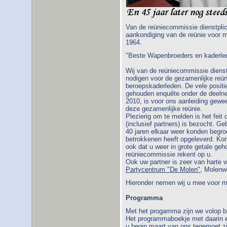
Van de reüniecommissie dienstplic
aankondiging van de reünie voor ma
1964.
"Beste Wapenbroeders en kaderled
Wij van de reüniecommissie dienst
nodigen voor de gezamenlijke reüni
beroepskaderleden. De vele positi
gehouden enquête onder de deelnem
2010, is voor ons aanleiding gewe
deze gezamenlijke reünie.
Plezierig om te melden is het feit
(inclusief partners) is bezocht. 
40 jaren elkaar weer konden begr
betrokkenen heeft opgeleverd. Ko
ook dat u weer in grote getale ge
reüniecommissie rekent op u.
Ook uw partner is zeer van harte
Partycentrum "De Molen"
, Molenw
Hieronder nemen wij u mee voor me
Programma
Met het progamma zijn we volop be
Het programmaboekje met daarin e
u begin maart van ons tegemoet zi