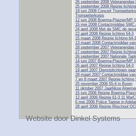
26 september 2008 Veteranendag 
25 september 2008 Reünie lichting
19 juni 2008 Concert Trompetterk
Trompetterkorps
12 juni 2008 Boerma-Plaizier/MP I
15 mei 2008 Contactmiddag SMC 
24 april 2008 Met de SMC de geva
22 april 2008 Reünie lichting 54-3
15 maart 2008 Reünie lichting 64-
13 maart 2008 Contactmiddag va
28 september 2007 Veteranendag 
27 september 2007 Reünie lichting
26 september 2007 Nationale Tapt
14 juni 2007 Boerma-Plaizier/MP I
26 april 2007 Reünie lichting 54-3
19 april 2007 Dienstplichtigen gaa
28 maart 2007 Contactmiddag va
7 en 8 maart 2007 Reünie lichting 
25 november 2006 55-4 in Buren
11 oktober 2007 Jaarlijkse Alge
15 juni 2006 Reünie Boerma-Plaizi
12 april 2006 Reünie 61-3 11 MarC
6 mei 2006 Police Taptoe in Adelai
28 april 2006 Reünie Rijschool O
Website door Dinkel Systems