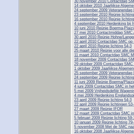
30 november 2010 Contactdag SMC
14 oktober 2010 Jaarlijkse Alge
24 september 2009 Veteranendag 
23 september 2010 Reünie lichting
16 september 2010 Reünie lichting
4 september 2010 Herdenking bij 
10 juni 2010 Reünie Boerma-Plaizi
27 mei 2010 Contactmiddag SMC 
30 april 2010 Reünie Hohne/Lange
22 april 2010 Contactdag SMC op 
22 april 2010 Reünie lichting 54-3
25 maart 2010 Reünie voor alle di
11 maart 2010 Contactdag SMC 
18 november 2009 Contactdag SM
29 oktober 2009 Contactdag SMC 
1 oktober 2009 Jaarlijkse Algem
25 september 2009 Veteranendag 
24 september 2009 Reünie lichting
11 juni 2009 Reünie Boerma/Plaizi
4 juni 2009 Contactdag SMC in h
5 mei 2009 Vrijheidsdefilé Wageni
4 mei 2009 Herdenking Englandspi
23 april 2009 Reünie lichting 54-3
22 april 2009 Reünie lichtingen 53
27 maart 2009 Reünie IFOR
12 maart 2009 Contactdag SMC i
5 februari 2009 Reünie lichting 59-1
10 januari 2009 Reünie lichting 79
5 november 2008 Met de SMC naar
16 oktober 2008 Jaarlijkse Alge