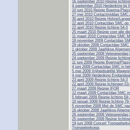
16 september 2010 Reünie lichting
4 september 2010 Herdenking bij 
10 juni 2010 Reünie Boerma-Plaizi
27 mei 2010 Contactmiddag SMC 
30 april 2010 Reünie Hohne/Lange
22 april 2010 Contactdag SMC op 
22 april 2010 Reünie lichting 54-3
25 maart 2010 Reünie voor alle di
11 maart 2010 Contactdag SMC 
18 november 2009 Contactdag SM
29 oktober 2009 Contactdag SMC 
1 oktober 2009 Jaarlijkse Algem
25 september 2009 Veteranendag 
24 september 2009 Reünie lichting
11 juni 2009 Reünie Boerma/Plaizi
4 juni 2009 Contactdag SMC in h
5 mei 2009 Vrijheidsdefilé Wageni
4 mei 2009 Herdenking Englandspi
23 april 2009 Reünie lichting 54-3
22 april 2009 Reünie lichtingen 53
27 maart 2009 Reünie IFOR
12 maart 2009 Contactdag SMC i
5 februari 2009 Reünie lichting 59-1
10 januari 2009 Reünie lichting 79
5 november 2008 Met de SMC naar
16 oktober 2008 Jaarlijkse Alge
26 september 2008 Veteranendag 
25 september 2008 Reünie lichting
19 juni 2008 Concert Trompetterk
Trompetterkorps