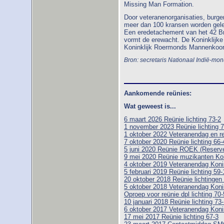
Missing Man Formation.
Door veteranenorganisaties, burgerli
meer dan 100 kransen worden gel
Een eredetachement van het 42 B
vormt de erewacht. De Koninklijke 
Koninklijk Roermonds Mannenkoor 
Bron: secretaris Nationaal Indië-m
Aankomende reünies:
Wat geweest is...
6 maart 2026 Reünie lichting 73-2
1 november 2023 Reünie lichting 7
1 oktober 2022 Veteranendag en r
7 oktober 2020 Reünie lichting 66-
5 juni 2020 Reünie ROEK (Reserve 
9 mei 2020 Reünie muzikanten Ko
4 oktober 2019 Veteranendag Koni
5 februari 2019 Reünie lichting 59-
20 oktober 2018 Reünie lichtingen
5 oktober 2018 Veteranendag Koni
Oproep voor reünie dpl lichting 70-
10 januari 2018 Reünie lichting 73
6 oktober 2017 Veteranendag Koni
17 mei 2017 Reünie lichting 67-3