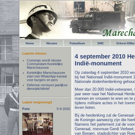
Home
Nieuws
Fotoalbum
SMC
Orkest KMar
Laatste nieuws
4 september 2010 Her
Costongs wordt nieuwe
Indië-monument
Commandant Koninklijke
Marechaussee
Op zaterdag 4 september 2010 wor
Koninklijke Marechaussee
start met WhatsApp-kanaal
bij het Nationaal Indië-monument 
voor burgers en pers
Nationale dodenherdenking gehoud
Defensie verstuurt jaarlijkse
dienstplichtbrief
Meer dan 20.000 Indië-veteranen, 
jaar weer naar het Nationaal Her
mannen en vrouwen te eren en te 
Laatst toegevoegd
tijdens militaire acties in het to
leven lieten.
Foto
5-8-2026
Bij de herdenking zal de Generaal-
de Koningin aanwezig zijn die hier
Namens het parlement zal de voor
Generaal, mevrouw Gerdi Verbeet,
van Bergen, stadsdichter van Roer