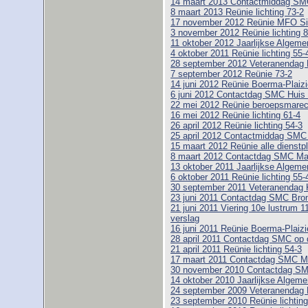
14 maart 2013 Contactmiddag SM
8 maart 2013 Reünie lichting 73-2
17 november 2012 Reünie MFO Si
3 november 2012 Reünie lichting 8
11 oktober 2012 Jaarlijkse Alge
4 oktober 2011 Reünie lichting 55-
28 september 2012 Veteranendag 
7 september 2012 Reünie 73-2
14 juni 2012 Reünie Boerma-Plaizie
6 juni 2012 Contactdag SMC Huis
22 mei 2012 Reünie beroepsmarech
16 mei 2012 Reünie lichting 61-4
26 april 2012 Reünie lichting 54-3
25 april 2012 Contactmiddag SM
15 maart 2012 Reünie alle dienstpl
8 maart 2012 Contactdag SMC M
13 oktober 2011 Jaarlijkse Alge
6 oktober 2011 Reünie lichting 55-
30 september 2011 Veteranendag 
23 juni 2011 Contactdag SMC Bro
21 juni 2011 Viering 10e lustrum 1
verslag
16 juni 2011 Reünie Boerma-Plaizie
28 april 2011 Contactdag SMC op 
21 april 2011 Reünie lichting 54-3
17 maart 2011 Contactdag SMC 
30 november 2010 Contactdag SMC
14 oktober 2010 Jaarlijkse Alge
24 september 2009 Veteranendag 
23 september 2010 Reünie lichting