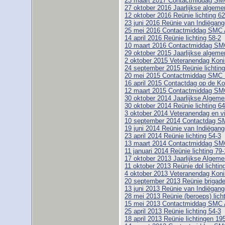
23 maart 2017 Contactmiddag SM
27 oktober 2016 Jaarlijkse algem
12 oktober 2016 Reünie lichting 6
23 juni 2016 Reünie van Indiëgange
25 mei 2016 Contactmiddag SMC
14 april 2016 Reünie lichting 58-2
10 maart 2016 Contactmiddag SM
29 oktober 2015 Jaarlijkse algem
2 oktober 2015 Veteranendag Koni
24 september 2015 Reünie lichtin
20 mei 2015 Contactmiddag SMC
16 april 2015 Contactdag op de Ko
12 maart 2015 Contactmiddag SM
30 oktober 2014 Jaarlijkse Alge
30 oktober 2014 Reünie lichting 64
3 oktober 2014 Veteranendag en vi
10 september 2014 Contactdag SM
19 juni 2014 Reünie van Indiëgange
23 april 2014 Reünie lichting 54-3
13 maart 2014 Contactmiddag SM
11 januari 2014 Reünie lichting 79-
17 oktober 2013 Jaarlijkse Alge
11 oktober 2013 Reünie dpl lichtin
4 oktober 2013 Veteranendag Koni
20 september 2013 Reünie brigad
13 juni 2013 Reünie van Indiëgange
28 mei 2013 Reünie (beroeps) licht
15 mei 2013 Contactmiddag SMC
25 april 2013 Reünie lichting 54-3
18 april 2013 Reünie lichtingen 19