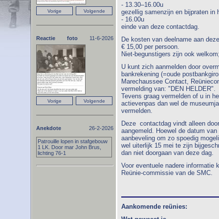
- 13.30–16.00u
gezellig samenzijn en bijpraten in 
- 16.00u
einde van deze contactdag.
Reactie foto
11-6-2026
De kosten van deelname aan deze
€ 15,00 per persoon.
Niet-begunstigers zijn ook welkom;
U kunt zich aanmelden door overm
bankrekening (=oude postbankgiror
Marechaussee Contact, Reüniecom
vermelding van: "DEN HELDER".
Tevens graag vermelden of u in he
actievenpas dan wel de museumjaa
vermelden.
Deze contactdag vindt alleen doo
Anekdote
26-2-2026
aangemeld. Hoewel de datum van 4 j
aanbeveling om zo spoedig mogelij
Patrouille lopen in stafgebouw
wel uiterlijk 15 mei te zijn bijges
1 LK. Door mar John Brus,
dan niet doorgaan van deze dag.
lichting 76-1
Voor eventuele nadere informatie k
Reünie-commissie van de SMC.
Aankomende reünies: