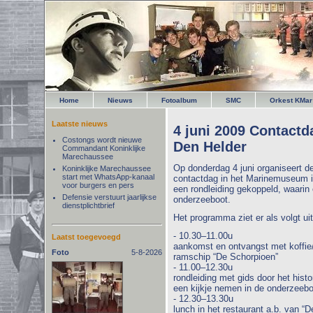
Home
Nieuws
Fotoalbum
SMC
Orkest KMar
Laatste nieuws
4 juni 2009 Contact
Costongs wordt nieuwe
Den Helder
Commandant Koninklijke
Marechaussee
Op donderdag 4 juni organiseert 
Koninklijke Marechaussee
start met WhatsApp-kanaal
contactdag in het Marinemuseum i
voor burgers en pers
een rondleiding gekoppeld, waari
Defensie verstuurt jaarlijkse
onderzeeboot.
dienstplichtbrief
Het programma ziet er als volgt uit
- 10.30–11.00u
Laatst toegevoegd
aankomst en ontvangst met koffie/
Foto
5-8-2026
ramschip “De Schorpioen”
- 11.00–12.30u
rondleiding met gids door het his
een kijkje nemen in de onderzeebo
- 12.30–13.30u
lunch in het restaurant a.b. van “