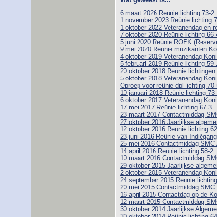
Wat geweest is...
6 maart 2026 Reünie lichting 73-2
1 november 2023 Reünie lichting 7
1 oktober 2022 Veteranendag en r
7 oktober 2020 Reünie lichting 66-
5 juni 2020 Reünie ROEK (Reserve 
9 mei 2020 Reünie muzikanten Ko
4 oktober 2019 Veteranendag Koni
5 februari 2019 Reünie lichting 59-
20 oktober 2018 Reünie lichtingen
5 oktober 2018 Veteranendag Koni
Oproep voor reünie dpl lichting 70-
10 januari 2018 Reünie lichting 73
6 oktober 2017 Veteranendag Koni
17 mei 2017 Reünie lichting 67-3
23 maart 2017 Contactmiddag SM
27 oktober 2016 Jaarlijkse algem
12 oktober 2016 Reünie lichting 6
23 juni 2016 Reünie van Indiëgange
25 mei 2016 Contactmiddag SMC
14 april 2016 Reünie lichting 58-2
10 maart 2016 Contactmiddag SM
29 oktober 2015 Jaarlijkse algem
2 oktober 2015 Veteranendag Koni
24 september 2015 Reünie lichtin
20 mei 2015 Contactmiddag SMC
16 april 2015 Contactdag op de Ko
12 maart 2015 Contactmiddag SM
30 oktober 2014 Jaarlijkse Alge
30 oktober 2014 Reünie lichting 64