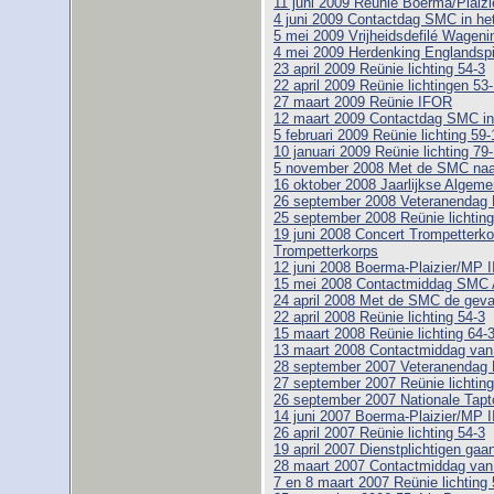
11 juni 2009 Reünie Boerma/Plaizi
4 juni 2009 Contactdag SMC in h
5 mei 2009 Vrijheidsdefilé Wageni
4 mei 2009 Herdenking Englandspi
23 april 2009 Reünie lichting 54-3
22 april 2009 Reünie lichtingen 53
27 maart 2009 Reünie IFOR
12 maart 2009 Contactdag SMC i
5 februari 2009 Reünie lichting 59-1
10 januari 2009 Reünie lichting 79
5 november 2008 Met de SMC naar
16 oktober 2008 Jaarlijkse Alge
26 september 2008 Veteranendag 
25 september 2008 Reünie lichting
19 juni 2008 Concert Trompetterk
Trompetterkorps
12 juni 2008 Boerma-Plaizier/MP I
15 mei 2008 Contactmiddag SMC 
24 april 2008 Met de SMC de geva
22 april 2008 Reünie lichting 54-3
15 maart 2008 Reünie lichting 64-
13 maart 2008 Contactmiddag va
28 september 2007 Veteranendag 
27 september 2007 Reünie lichting
26 september 2007 Nationale Tapt
14 juni 2007 Boerma-Plaizier/MP I
26 april 2007 Reünie lichting 54-3
19 april 2007 Dienstplichtigen gaa
28 maart 2007 Contactmiddag va
7 en 8 maart 2007 Reünie lichting 