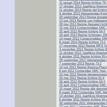
11 januari 2014 Reünie lichting 79-
17 oktober 2013 Jaarlijkse Alge
11 oktober 2013 Reünie dpl lichtin
4 oktober 2013 Veteranendag Koni
20 september 2013 Reünie brigad
13 juni 2013 Reünie van Indiëgange
28 mei 2013 Reünie (beroeps) licht
15 mei 2013 Contactmiddag SMC
25 april 2013 Reünie lichting 54-3
18 april 2013 Reünie lichtingen 19
14 maart 2013 Contactmiddag SM
8 maart 2013 Reünie lichting 73-2
17 november 2012 Reünie MFO Si
3 november 2012 Reünie lichting 8
11 oktober 2012 Jaarlijkse Alge
4 oktober 2011 Reünie lichting 55-
28 september 2012 Veteranendag 
7 september 2012 Reünie 73-2
14 juni 2012 Reünie Boerma-Plaizie
6 juni 2012 Contactdag SMC Huis
22 mei 2012 Reünie beroepsmarech
16 mei 2012 Reünie lichting 61-4
26 april 2012 Reünie lichting 54-3
25 april 2012 Contactmiddag SM
15 maart 2012 Reünie alle dienstpl
8 maart 2012 Contactdag SMC M
13 oktober 2011 Jaarlijkse Alge
6 oktober 2011 Reünie lichting 55-
30 september 2011 Veteranendag 
23 juni 2011 Contactdag SMC Bro