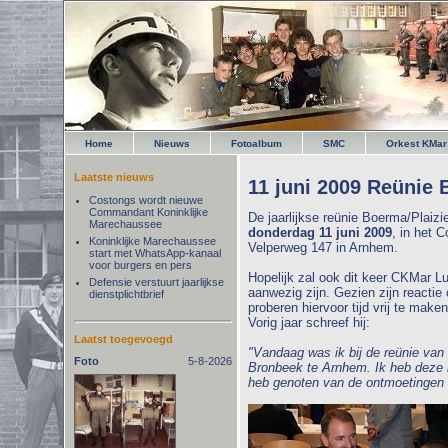
Home
Nieuws
Fotoalbum
SMC
Orkest KMar
Laatste nieuws
11 juni 2009 Reünie 
Costongs wordt nieuwe
Commandant Koninklijke
De jaarlijkse reünie Boerma/Plaizi
Marechaussee
donderdag 11 juni 2009
, in het
Koninklijke Marechaussee
Velperweg 147 in Arnhem.
start met WhatsApp-kanaal
voor burgers en pers
Hopelijk zal ook dit keer CKMar L
Defensie verstuurt jaarlijkse
aanwezig zijn. Gezien zijn reactie 
dienstplichtbrief
proberen hiervoor tijd vrij te maken
Vorig jaar schreef hij:
Laatst toegevoegd
"Vandaag was ik bij de reünie va
Foto
5-8-2026
Bronbeek te Arnhem. Ik heb deze 
heb genoten van de ontmoetingen 