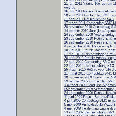
21 juni 2011 Viering 10e lustrum 1
verslag
16 juni 2011 Reünie Boerma-Plaizie
28 april 2011 Contactdag SMC op 
21 april 2011 Reünie lichting 54-3
17 maart 2011 Contactdag SMC 
30 november 2010 Contactdag SMC
14 oktober 2010 Jaarlijkse Alge
24 september 2009 Veteranendag 
23 september 2010 Reünie lichting
16 september 2010 Reünie lichting
4 september 2010 Herdenking bij 
10 juni 2010 Reünie Boerma-Plaizi
27 mei 2010 Contactmiddag SMC 
30 april 2010 Reünie Hohne/Lange
22 april 2010 Contactdag SMC op 
22 april 2010 Reünie lichting 54-3
25 maart 2010 Reünie voor alle di
11 maart 2010 Contactdag SMC 
18 november 2009 Contactdag SM
29 oktober 2009 Contactdag SMC 
1 oktober 2009 Jaarlijkse Algem
25 september 2009 Veteranendag 
24 september 2009 Reünie lichting
11 juni 2009 Reünie Boerma/Plaizi
4 juni 2009 Contactdag SMC in h
5 mei 2009 Vrijheidsdefilé Wageni
4 mei 2009 Herdenking Englandspi
23 april 2009 Reünie lichting 54-3