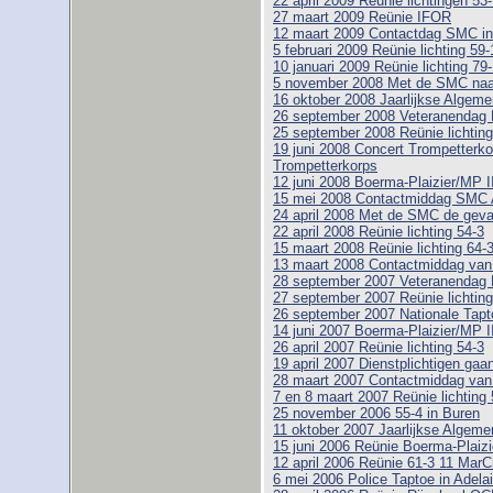
22 april 2009 Reünie lichtingen 53
27 maart 2009 Reünie IFOR
12 maart 2009 Contactdag SMC i
5 februari 2009 Reünie lichting 59-1
10 januari 2009 Reünie lichting 79
5 november 2008 Met de SMC naar
16 oktober 2008 Jaarlijkse Alge
26 september 2008 Veteranendag 
25 september 2008 Reünie lichting
19 juni 2008 Concert Trompetterk
Trompetterkorps
12 juni 2008 Boerma-Plaizier/MP I
15 mei 2008 Contactmiddag SMC 
24 april 2008 Met de SMC de geva
22 april 2008 Reünie lichting 54-3
15 maart 2008 Reünie lichting 64-
13 maart 2008 Contactmiddag va
28 september 2007 Veteranendag 
27 september 2007 Reünie lichting
26 september 2007 Nationale Tapt
14 juni 2007 Boerma-Plaizier/MP I
26 april 2007 Reünie lichting 54-3
19 april 2007 Dienstplichtigen gaa
28 maart 2007 Contactmiddag va
7 en 8 maart 2007 Reünie lichting 
25 november 2006 55-4 in Buren
11 oktober 2007 Jaarlijkse Alge
15 juni 2006 Reünie Boerma-Plaizi
12 april 2006 Reünie 61-3 11 MarC
6 mei 2006 Police Taptoe in Adelai