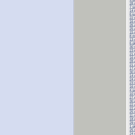
28 
7 s
14 
6 j
22 
16 
26 
25 
15 
8 m
13 
6 o
30 
23 
21 
16 
28 
21 
17 
30 
14 
24 
23 
16 
4 s
10 
27 
30 
22 
22 
25 
11 
18 
29 
1 o
25 
24 