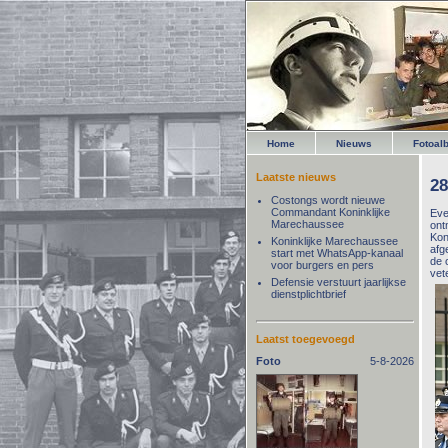
Home
Nieuws
Fotoal
Laatste nieuws
28
Costongs wordt nieuwe
Commandant Koninklijke
Eve
Marechaussee
ont
Kon
Koninklijke Marechaussee
afg
start met WhatsApp-kanaal
de 
voor burgers en pers
vet
Defensie verstuurt jaarlijkse
dienstplichtbrief
Laatst toegevoegd
Foto
5-8-2026