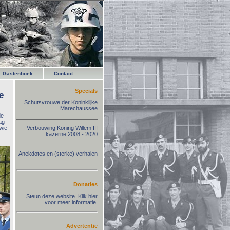
Gastenboek
Contact
Specials
e
Schutsvrouwe der Koninklijke
Marechaussee
de
ag
wie
Verbouwing Koning Willem III
kazerne 2008 - 2020
Anekdotes en (sterke) verhalen
Donaties
Steun deze website. Klik hier
voor meer informatie.
Advertentie