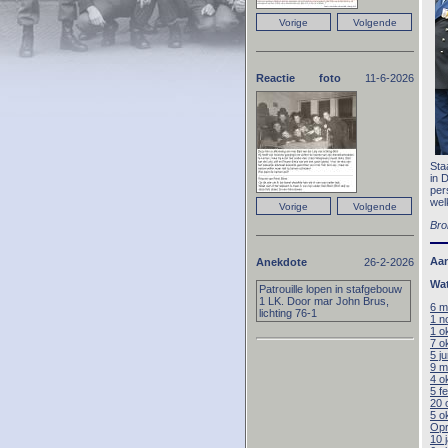
Reactie foto
11-6-2026
Sta
in 
per
wel
Bro
Aa
Anekdote
26-2-2026
Wat
Patrouille lopen in stafgebouw
1 LK. Door mar John Brus,
6 m
lichting 76-1
1 n
1 o
7 o
5 j
9 m
4 o
5 f
20 
5 o
Opr
10 