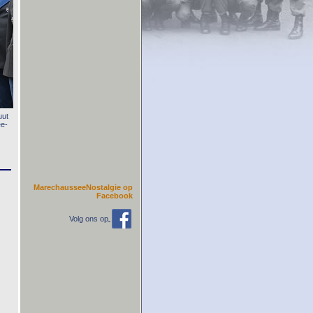
uut
ee-
MarechausseeNostalgie op
Facebook
Volg ons op