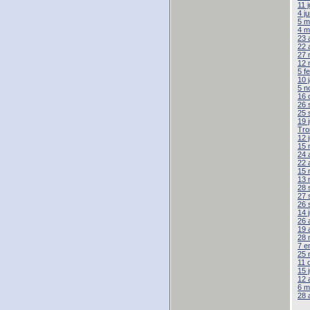
11 
4 j
5 m
4 m
23 
22 
27 
12 
5 f
10 
5 n
16 
26 
25 
19 
Tro
12 
15 
24 
22 
15 
13 
28 
27 
26 
14 
26 
19 
28 
7 e
25 
11 
15 
12 
6 m
28 