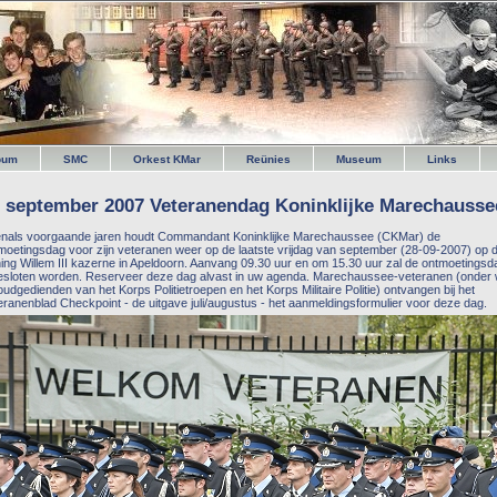
bum
SMC
Orkest KMar
Reünies
Museum
Links
 september 2007 Veteranendag Koninklijke Marechausse
nals voorgaande jaren houdt Commandant Koninklijke Marechaussee (CKMar) de
moetingsdag voor zijn veteranen weer op de laatste vrijdag van september (28-09-2007) op 
ing Willem III kazerne in Apeldoorn. Aanvang 09.30 uur en om 15.30 uur zal de ontmoetingsd
esloten worden. Reserveer deze dag alvast in uw agenda. Marechaussee-veteranen (onder 
oudgedienden van het Korps Politietroepen en het Korps Militaire Politie) ontvangen bij het
eranenblad Checkpoint - de uitgave juli/augustus - het aanmeldingsformulier voor deze dag.