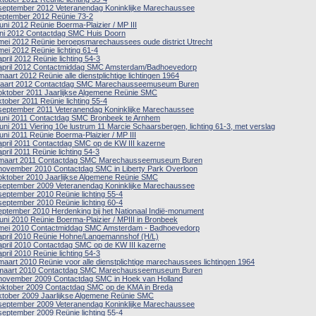
september 2012 Veteranendag Koninklijke Marechaussee
eptember 2012 Reünie 73-2
juni 2012 Reünie Boerma-Plaizier / MP III
uni 2012 Contactdag SMC Huis Doorn
mei 2012 Reünie beroepsmarechaussees oude district Utrecht
mei 2012 Reünie lichting 61-4
april 2012 Reünie lichting 54-3
april 2012 Contactmiddag SMC Amsterdam/Badhoevedorp
maart 2012 Reünie alle dienstplichtige lichtingen 1964
aart 2012 Contactdag SMC Marechausseemuseum Buren
oktober 2011 Jaarlijkse Algemene Reünie SMC
ktober 2011 Reünie lichting 55-4
september 2011 Veteranendag Koninklijke Marechaussee
juni 2011 Contactdag SMC Bronbeek te Arnhem
juni 2011 Viering 10e lustrum 11 Marcie Schaarsbergen, lichting 61-3, met verslag
juni 2011 Reünie Boerma-Plaizier / MP III
april 2011 Contactdag SMC op de KW III kazerne
april 2011 Reünie lichting 54-3
maart 2011 Contactdag SMC Marechausseemuseum Buren
november 2010 Contactdag SMC in Liberty Park Overloon
oktober 2010 Jaarlijkse Algemene Reünie SMC
september 2009 Veteranendag Koninklijke Marechaussee
september 2010 Reünie lichting 55-4
september 2010 Reünie lichting 60-4
eptember 2010 Herdenking bij het Nationaal Indië-monument
juni 2010 Reünie Boerma-Plaizier / MPIII in Bronbeek
mei 2010 Contactmiddag SMC Amsterdam - Badhoevedorp
april 2010 Reünie Hohne/Langemannshof (H/L)
april 2010 Contactdag SMC op de KW III kazerne
april 2010 Reünie lichting 54-3
maart 2010 Reünie voor alle dienstplichtige marechaussees lichtingen 1964
maart 2010 Contactdag SMC Marechausseemuseum Buren
november 2009 Contactdag SMC in Hoek van Holland
oktober 2009 Contactdag SMC op de KMA in Breda
ktober 2009 Jaarlijkse Algemene Reünie SMC
september 2009 Veteranendag Koninklijke Marechaussee
september 2009 Reünie lichting 55-4