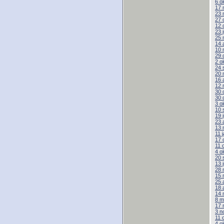
6 o
17 
23 
27 
12 
23 
25 
14 
10 
29 
2 o
24 
20 
16 
12 
30 
30 
3 o
10 
19 
23 
13 
11 
17 
11 
4 o
20 
13 
28 
15 
25 
18 
14 
8 m
17 
3 n
11 
4 o