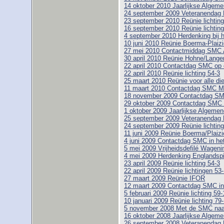
14 oktober 2010 Jaarlijkse Alge
24 september 2009 Veteranendag 
23 september 2010 Reünie lichting
16 september 2010 Reünie lichting
4 september 2010 Herdenking bij 
10 juni 2010 Reünie Boerma-Plaizi
27 mei 2010 Contactmiddag SMC 
30 april 2010 Reünie Hohne/Lange
22 april 2010 Contactdag SMC op 
22 april 2010 Reünie lichting 54-3
25 maart 2010 Reünie voor alle di
11 maart 2010 Contactdag SMC 
18 november 2009 Contactdag SM
29 oktober 2009 Contactdag SMC 
1 oktober 2009 Jaarlijkse Algem
25 september 2009 Veteranendag 
24 september 2009 Reünie lichting
11 juni 2009 Reünie Boerma/Plaizi
4 juni 2009 Contactdag SMC in h
5 mei 2009 Vrijheidsdefilé Wageni
4 mei 2009 Herdenking Englandspi
23 april 2009 Reünie lichting 54-3
22 april 2009 Reünie lichtingen 53
27 maart 2009 Reünie IFOR
12 maart 2009 Contactdag SMC i
5 februari 2009 Reünie lichting 59-1
10 januari 2009 Reünie lichting 79
5 november 2008 Met de SMC naar
16 oktober 2008 Jaarlijkse Alge
26 september 2008 Veteranendag 