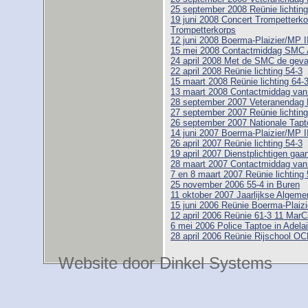
25 september 2008 Reünie lichting
19 juni 2008 Concert Trompetterk
Trompetterkorps
12 juni 2008 Boerma-Plaizier/MP I
15 mei 2008 Contactmiddag SMC 
24 april 2008 Met de SMC de geva
22 april 2008 Reünie lichting 54-3
15 maart 2008 Reünie lichting 64-
13 maart 2008 Contactmiddag va
28 september 2007 Veteranendag 
27 september 2007 Reünie lichting
26 september 2007 Nationale Tapt
14 juni 2007 Boerma-Plaizier/MP I
26 april 2007 Reünie lichting 54-3
19 april 2007 Dienstplichtigen gaa
28 maart 2007 Contactmiddag va
7 en 8 maart 2007 Reünie lichting 
25 november 2006 55-4 in Buren
11 oktober 2007 Jaarlijkse Alge
15 juni 2006 Reünie Boerma-Plaizi
12 april 2006 Reünie 61-3 11 MarC
6 mei 2006 Police Taptoe in Adelai
28 april 2006 Reünie Rijschool O
Website door Dinkel Systems