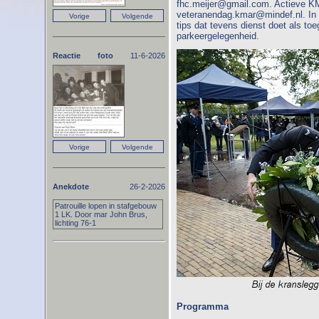
fhc.meijer@gmail.com. Actieve KM
veteranendag.kmar@mindef.nl. In
tips dat tevens dienst doet als to
parkeergelegenheid.
Reactie foto
11-6-2026
Anekdote
26-2-2026
Patrouille lopen in stafgebouw
1 LK. Door mar John Brus,
lichting 76-1
Programma