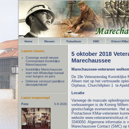
Home
Nieuws
Fotoalbum
SMC
Orkest KMar
Laatste nieuws
5 oktober 2018 Veter
Costongs wordt nieuwe
Marechaussee
Commandant Koninklijke
Marechaussee
Marechaussee-veteranen welkom
Koninklijke Marechaussee
start met WhatsApp-kanaal
voor burgers en pers
De 19e Veteranendag Koninklijke
Alleen niet op het vertrouwde opl
Defensie verstuurt jaarlijkse
dienstplichtbrief
Orpheus, Churchillplein 1 te Apeld
Locatie
Laatst toegevoegd
Vanwege de massale opleidingsin
Foto
5-8-2026
verbouwingen is de Koning Willem I
grootschalige evenementen. Het aa
Postactieve KMar-veteranen kunnen
website www.veteraneninstituut.nl.
3340050. Algemene informatie is vo
Marechaussee Contact (SMC) op te