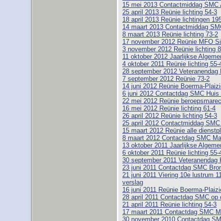
15 mei 2013 Contactmiddag SMC
25 april 2013 Reünie lichting 54-3
18 april 2013 Reünie lichtingen 19
14 maart 2013 Contactmiddag SM
8 maart 2013 Reünie lichting 73-2
17 november 2012 Reünie MFO Si
3 november 2012 Reünie lichting 8
11 oktober 2012 Jaarlijkse Alge
4 oktober 2011 Reünie lichting 55-
28 september 2012 Veteranendag 
7 september 2012 Reünie 73-2
14 juni 2012 Reünie Boerma-Plaizie
6 juni 2012 Contactdag SMC Huis
22 mei 2012 Reünie beroepsmarech
16 mei 2012 Reünie lichting 61-4
26 april 2012 Reünie lichting 54-3
25 april 2012 Contactmiddag SM
15 maart 2012 Reünie alle dienstpl
8 maart 2012 Contactdag SMC M
13 oktober 2011 Jaarlijkse Alge
6 oktober 2011 Reünie lichting 55-
30 september 2011 Veteranendag 
23 juni 2011 Contactdag SMC Bro
21 juni 2011 Viering 10e lustrum 1
verslag
16 juni 2011 Reünie Boerma-Plaizie
28 april 2011 Contactdag SMC op 
21 april 2011 Reünie lichting 54-3
17 maart 2011 Contactdag SMC 
30 november 2010 Contactdag SMC