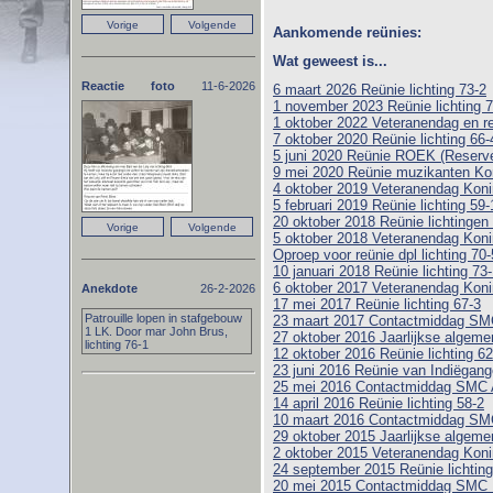
Aankomende reünies:
Wat geweest is...
Reactie foto
11-6-2026
6 maart 2026 Reünie lichting 73-2
1 november 2023 Reünie lichting 7
1 oktober 2022 Veteranendag en r
7 oktober 2020 Reünie lichting 66-
5 juni 2020 Reünie ROEK (Reserve 
9 mei 2020 Reünie muzikanten Ko
4 oktober 2019 Veteranendag Koni
5 februari 2019 Reünie lichting 59-
20 oktober 2018 Reünie lichtingen
5 oktober 2018 Veteranendag Koni
Oproep voor reünie dpl lichting 70-
10 januari 2018 Reünie lichting 73
6 oktober 2017 Veteranendag Koni
Anekdote
26-2-2026
17 mei 2017 Reünie lichting 67-3
Patrouille lopen in stafgebouw
23 maart 2017 Contactmiddag SM
1 LK. Door mar John Brus,
27 oktober 2016 Jaarlijkse algem
lichting 76-1
12 oktober 2016 Reünie lichting 6
23 juni 2016 Reünie van Indiëgange
25 mei 2016 Contactmiddag SMC
14 april 2016 Reünie lichting 58-2
10 maart 2016 Contactmiddag SM
29 oktober 2015 Jaarlijkse algem
2 oktober 2015 Veteranendag Koni
24 september 2015 Reünie lichtin
20 mei 2015 Contactmiddag SMC