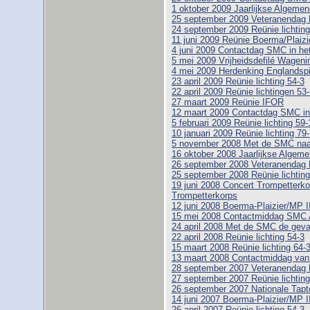
1 oktober 2009 Jaarlijkse Algem
25 september 2009 Veteranendag 
24 september 2009 Reünie lichting
11 juni 2009 Reünie Boerma/Plaizi
4 juni 2009 Contactdag SMC in h
5 mei 2009 Vrijheidsdefilé Wageni
4 mei 2009 Herdenking Englandspi
23 april 2009 Reünie lichting 54-3
22 april 2009 Reünie lichtingen 53
27 maart 2009 Reünie IFOR
12 maart 2009 Contactdag SMC i
5 februari 2009 Reünie lichting 59-1
10 januari 2009 Reünie lichting 79
5 november 2008 Met de SMC naar
16 oktober 2008 Jaarlijkse Alge
26 september 2008 Veteranendag 
25 september 2008 Reünie lichting
19 juni 2008 Concert Trompetterk
Trompetterkorps
12 juni 2008 Boerma-Plaizier/MP I
15 mei 2008 Contactmiddag SMC 
24 april 2008 Met de SMC de geva
22 april 2008 Reünie lichting 54-3
15 maart 2008 Reünie lichting 64-
13 maart 2008 Contactmiddag va
28 september 2007 Veteranendag 
27 september 2007 Reünie lichting
26 september 2007 Nationale Tapt
14 juni 2007 Boerma-Plaizier/MP I
26 april 2007 Reünie lichting 54-3