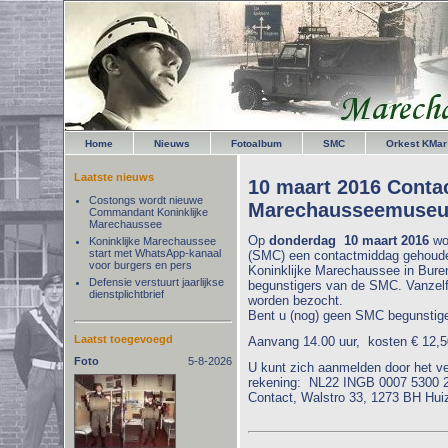
Home
Nieuws
Fotoalbum
SMC
Orkest KMar
Laatste nieuws
10 maart 2016 Conta
Costongs wordt nieuwe
Marechausseemuseu
Commandant Koninklijke
Marechaussee
Op
donderdag 10 maart 2016
wor
Koninklijke Marechaussee
start met WhatsApp-kanaal
(SMC) een contactmiddag gehoud
voor burgers en pers
Koninklijke Marechaussee in Bure
Defensie verstuurt jaarlijkse
begunstigers van de SMC. Vanzel
dienstplichtbrief
worden bezocht.
Bent u (nog) geen SMC begunstige
Laatst toegevoegd
Aanvang 14.00 uur, kosten € 12,50 
Foto
5-8-2026
U kunt zich aanmelden door het v
rekening: NL22 INGB 0007 5300 2
Contact, Walstro 33, 1273 BH Hui