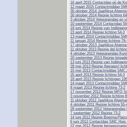
16 april 2015 Contactdag op de Ko
12 maart 2015 Contactmiddag SM
30 oktober 2014 Jaarlijkse Alge
30 oktober 2014 Reünie lichting 64
3 oktober 2014 Veteranendag en vi
10 september 2014 Contactdag SM
19 juni 2014 Reünie van Indiëgange
23 april 2014 Reünie lichting 54-3
13 maart 2014 Contactmiddag SM
11 januari 2014 Reünie lichting 79-
17 oktober 2013 Jaarlijkse Alge
11 oktober 2013 Reünie dpl lichtin
4 oktober 2013 Veteranendag Koni
20 september 2013 Reünie brigad
13 juni 2013 Reünie van Indiëgange
28 mei 2013 Reünie (beroeps) licht
15 mei 2013 Contactmiddag SMC
25 april 2013 Reünie lichting 54-3
18 april 2013 Reünie lichtingen 19
14 maart 2013 Contactmiddag SM
8 maart 2013 Reünie lichting 73-2
17 november 2012 Reünie MFO Si
3 november 2012 Reünie lichting 8
11 oktober 2012 Jaarlijkse Alge
4 oktober 2011 Reünie lichting 55-
28 september 2012 Veteranendag 
7 september 2012 Reünie 73-2
14 juni 2012 Reünie Boerma-Plaizie
6 juni 2012 Contactdag SMC Huis
22 mei 2012 Reünie beroepsmarech