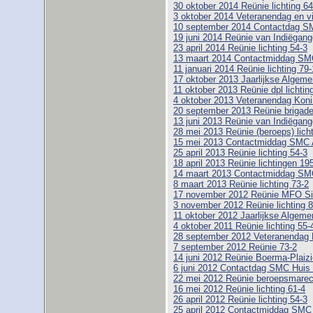
30 oktober 2014 Reünie lichting 64
3 oktober 2014 Veteranendag en vi
10 september 2014 Contactdag SM
19 juni 2014 Reünie van Indiëgange
23 april 2014 Reünie lichting 54-3
13 maart 2014 Contactmiddag SM
11 januari 2014 Reünie lichting 79-
17 oktober 2013 Jaarlijkse Alge
11 oktober 2013 Reünie dpl lichtin
4 oktober 2013 Veteranendag Koni
20 september 2013 Reünie brigad
13 juni 2013 Reünie van Indiëgange
28 mei 2013 Reünie (beroeps) licht
15 mei 2013 Contactmiddag SMC
25 april 2013 Reünie lichting 54-3
18 april 2013 Reünie lichtingen 19
14 maart 2013 Contactmiddag SM
8 maart 2013 Reünie lichting 73-2
17 november 2012 Reünie MFO Si
3 november 2012 Reünie lichting 8
11 oktober 2012 Jaarlijkse Alge
4 oktober 2011 Reünie lichting 55-
28 september 2012 Veteranendag 
7 september 2012 Reünie 73-2
14 juni 2012 Reünie Boerma-Plaizie
6 juni 2012 Contactdag SMC Huis
22 mei 2012 Reünie beroepsmarech
16 mei 2012 Reünie lichting 61-4
26 april 2012 Reünie lichting 54-3
25 april 2012 Contactmiddag SM