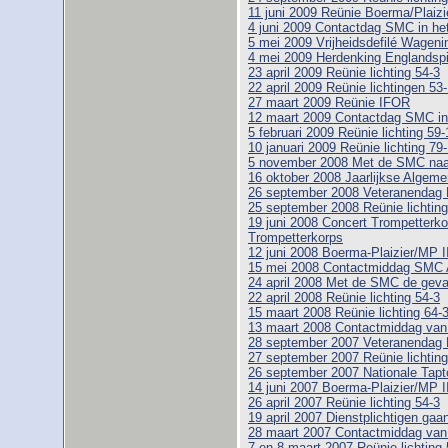
11 juni 2009 Reünie Boerma/Plaizi
4 juni 2009 Contactdag SMC in h
5 mei 2009 Vrijheidsdefilé Wageni
4 mei 2009 Herdenking Englandspi
23 april 2009 Reünie lichting 54-3
22 april 2009 Reünie lichtingen 53
27 maart 2009 Reünie IFOR
12 maart 2009 Contactdag SMC i
5 februari 2009 Reünie lichting 59-1
10 januari 2009 Reünie lichting 79
5 november 2008 Met de SMC naar
16 oktober 2008 Jaarlijkse Alge
26 september 2008 Veteranendag 
25 september 2008 Reünie lichting
19 juni 2008 Concert Trompetterk
Trompetterkorps
12 juni 2008 Boerma-Plaizier/MP I
15 mei 2008 Contactmiddag SMC 
24 april 2008 Met de SMC de geva
22 april 2008 Reünie lichting 54-3
15 maart 2008 Reünie lichting 64-
13 maart 2008 Contactmiddag va
28 september 2007 Veteranendag 
27 september 2007 Reünie lichting
26 september 2007 Nationale Tapt
14 juni 2007 Boerma-Plaizier/MP I
26 april 2007 Reünie lichting 54-3
19 april 2007 Dienstplichtigen gaa
28 maart 2007 Contactmiddag va
7 en 8 maart 2007 Reünie lichting 