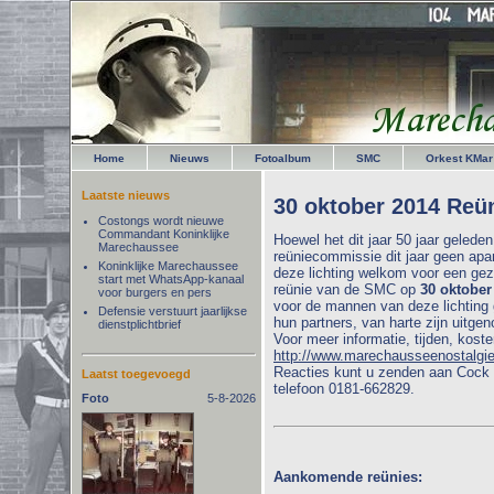
Home
Nieuws
Fotoalbum
SMC
Orkest KMar
Laatste nieuws
30 oktober 2014 Reün
Costongs wordt nieuwe
Commandant Koninklijke
Hoewel het dit jaar 50 jaar geleden
Marechaussee
reüniecommissie dit jaar geen apar
Koninklijke Marechaussee
deze lichting welkom voor een gez
start met WhatsApp-kanaal
reünie van de SMC op
30 oktober
voor burgers en pers
voor de mannen van deze lichting 
Defensie verstuurt jaarlijkse
hun partners, van harte zijn uitgen
dienstplichtbrief
Voor meer informatie, tijden, koste
http://www.marechausseenostalgi
Reacties kunt u zenden aan Cock 
Laatst toegevoegd
telefoon 0181-662829.
Foto
5-8-2026
Aankomende reünies: