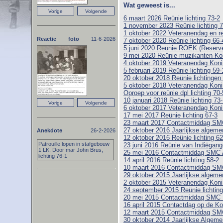
Wat geweest is...
6 maart 2026 Reünie lichting 73-2
1 november 2023 Reünie lichting 7
1 oktober 2022 Veteranendag en r
Reactie foto
11-6-2026
7 oktober 2020 Reünie lichting 66-
5 juni 2020 Reünie ROEK (Reserve 
9 mei 2020 Reünie muzikanten Ko
4 oktober 2019 Veteranendag Koni
5 februari 2019 Reünie lichting 59-
20 oktober 2018 Reünie lichtingen
5 oktober 2018 Veteranendag Koni
Oproep voor reünie dpl lichting 70-
10 januari 2018 Reünie lichting 73
6 oktober 2017 Veteranendag Koni
17 mei 2017 Reünie lichting 67-3
23 maart 2017 Contactmiddag SM
27 oktober 2016 Jaarlijkse algem
Anekdote
26-2-2026
12 oktober 2016 Reünie lichting 6
Patrouille lopen in stafgebouw
23 juni 2016 Reünie van Indiëgange
1 LK. Door mar John Brus,
25 mei 2016 Contactmiddag SMC
lichting 76-1
14 april 2016 Reünie lichting 58-2
10 maart 2016 Contactmiddag SM
29 oktober 2015 Jaarlijkse algem
2 oktober 2015 Veteranendag Koni
24 september 2015 Reünie lichtin
20 mei 2015 Contactmiddag SMC
16 april 2015 Contactdag op de Ko
12 maart 2015 Contactmiddag SM
30 oktober 2014 Jaarlijkse Alge