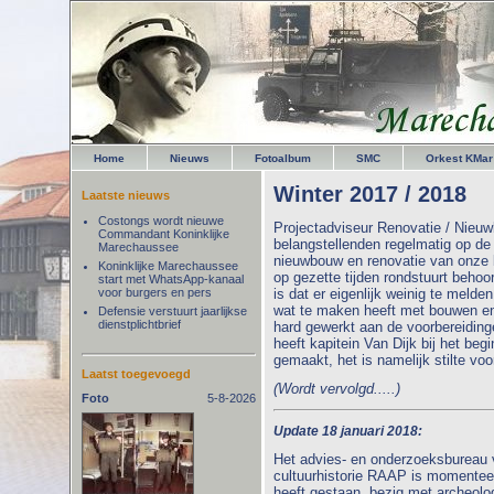
Home
Nieuws
Fotoalbum
SMC
Orkest KMar
Winter 2017 / 2018
Laatste nieuws
Costongs wordt nieuwe
Projectadviseur Renovatie / Nieu
Commandant Koninklijke
belangstellenden regelmatig op de 
Marechaussee
nieuwbouw en renovatie van onze b
Koninklijke Marechaussee
op gezette tijden rondstuurt behoo
start met WhatsApp-kanaal
voor burgers en pers
is dat er eigenlijk weinig te melde
wat te maken heeft met bouwen en
Defensie verstuurt jaarlijkse
dienstplichtbrief
hard gewerkt aan de voorbereiding
heeft kapitein Van Dijk bij het be
gemaakt, het is namelijk stilte voo
Laatst toegevoegd
(Wordt vervolgd.....)
Foto
5-8-2026
Update 18 januari 2018:
Het advies- en onderzoeksbureau
cultuurhistorie RAAP is momenteel
heeft gestaan, bezig met archeolo