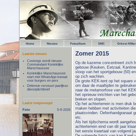
Home
Nieuws
Fotoalbum
SMC
Orkest KMar
Zomer 2015
Laatste nieuws
Costongs wordt nieuwe
Op de kazerne concentreert zich 
Commandant Koninklijke
gebouw (Keuken, Eetzaal, Kantine) 
Marechaussee
sloop van het sportgebouw (50) e
Koninklijke Marechaussee
op zich wachten.
start met WhatsApp-kanaal
voor burgers en pers
De grote KEK-tent op het square 
om daar de maaltijden te gebruike
Defensie verstuurt jaarlijkse
dienstplichtbrief
naar de metamorfose van het KEK 
het opnieuw inrichten van het ge
breken en slopen.
Laatst toegevoegd
Op het achterterrein is men druk 
maken hebben met activiteiten die
Foto
5-8-2026
plaatsvinden. Oefenhandgranaat go
etc.
Als het tijdschema wordt aangehou
achterterrein eind van dit jaar kla
het eerste kwartaal van volgend 
De volgende foto's van kap Karel 