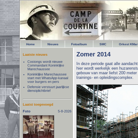
Home
Nieuws
Fotoalbum
SMC
Orkest KMar
Zomer 2014
Laatste nieuws
Costongs wordt nieuwe
In deze periode gaat alle aandach
Commandant Koninklijke
hier wordt werkelijk een huzarenst
Marechaussee
gebouw van maar liefst 200 meter
Koninklijke Marechaussee
trainings- en opleidingscomplex.
start met WhatsApp-kanaal
voor burgers en pers
Defensie verstuurt jaarlijkse
dienstplichtbrief
Laatst toegevoegd
Foto
5-8-2026