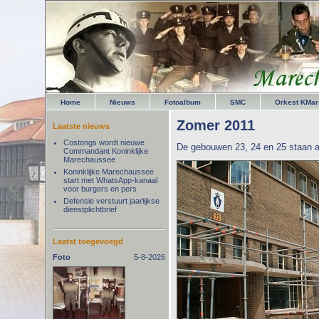
Home
Nieuws
Fotoalbum
SMC
Orkest KMar
Zomer 2011
Laatste nieuws
Costongs wordt nieuwe
De gebouwen 23, 24 en 25 staan al e
Commandant Koninklijke
Marechaussee
Koninklijke Marechaussee
start met WhatsApp-kanaal
voor burgers en pers
Defensie verstuurt jaarlijkse
dienstplichtbrief
Laatst toegevoegd
Foto
5-8-2026