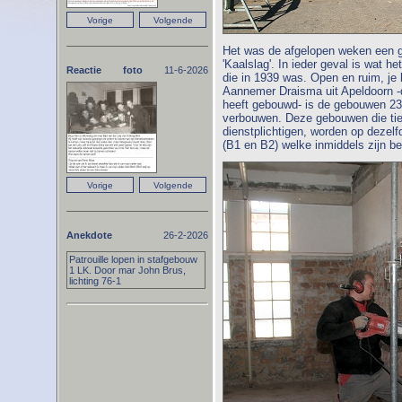
Het was de afgelopen weken een ge
'Kaalslag'. In ieder geval is wat he
Reactie foto
11-6-2026
die in 1939 was. Open en ruim, je 
Aannemer Draisma uit Apeldoorn -d
heeft gebouwd- is de gebouwen 23
verbouwen. Deze gebouwen die tie
dienstplichtigen, worden op deze
(B1 en B2) welke inmiddels zijn b
Anekdote
26-2-2026
Patrouille lopen in stafgebouw
1 LK. Door mar John Brus,
lichting 76-1