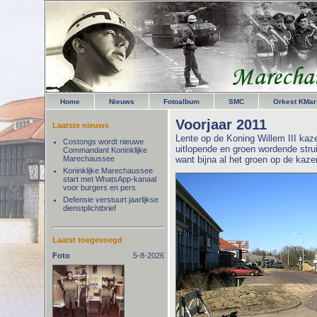
Home
Nieuws
Fotoalbum
SMC
Orkest KMar
Voorjaar 2011
Laatste nieuws
Lente op de Koning Willem III kaz
Costongs wordt nieuwe
uitlopende en groen wordende strui
Commandant Koninklijke
Marechaussee
want bijna al het groen op de kaze
Koninklijke Marechaussee
start met WhatsApp-kanaal
voor burgers en pers
Defensie verstuurt jaarlijkse
dienstplichtbrief
Laatst toegevoegd
Foto
5-8-2026