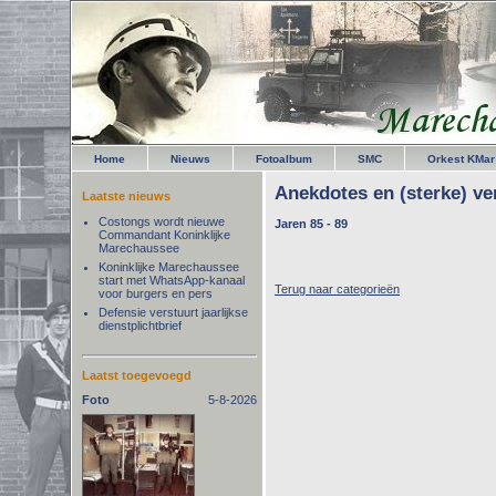
Home
Nieuws
Fotoalbum
SMC
Orkest KMar
Anekdotes en (sterke) ve
Laatste nieuws
Costongs wordt nieuwe
Jaren 85 - 89
Commandant Koninklijke
Marechaussee
Koninklijke Marechaussee
start met WhatsApp-kanaal
Terug naar categorieën
voor burgers en pers
Defensie verstuurt jaarlijkse
dienstplichtbrief
Laatst toegevoegd
Foto
5-8-2026