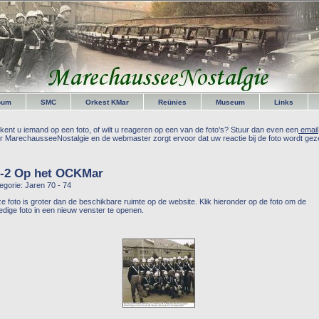
bum
SMC
Orkest KMar
Reünies
Museum
Links
kent u iemand op een foto, of wilt u reageren op een van de foto's? Stuur dan even een
email
r MarechausseeNostalgie en de webmaster zorgt ervoor dat uw reactie bij de foto wordt geze
2-2 Op het OCKMar
egorie: Jaren 70 - 74
e foto is groter dan de beschikbare ruimte op de website. Klik hieronder op de foto om de
ledige foto in een nieuw venster te openen.