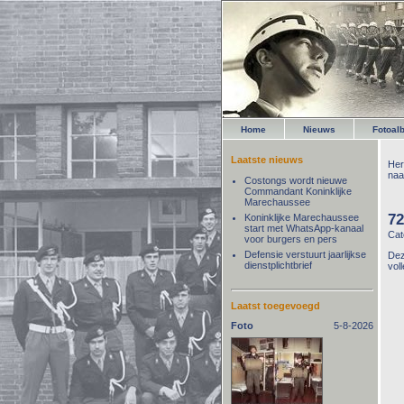
Home
Nieuws
Fotoal
Laatste nieuws
Her
naa
Costongs wordt nieuwe
Commandant Koninklijke
Marechaussee
7
Koninklijke Marechaussee
start met WhatsApp-kanaal
Cat
voor burgers en pers
Defensie verstuurt jaarlijkse
Dez
dienstplichtbrief
vol
Laatst toegevoegd
Foto
5-8-2026