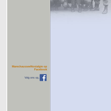
MarechausseeNostalgie op
Facebook
Volg ons op