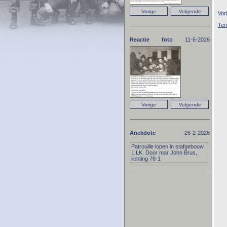
Vor
Ter
Reactie foto
11-6-2026
Anekdote
26-2-2026
Patrouille lopen in stafgebouw
1 LK. Door mar John Brus,
lichting 76-1