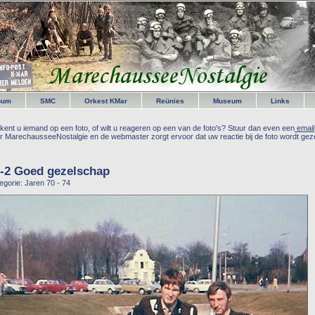
bum
SMC
Orkest KMar
Reünies
Museum
Links
kent u iemand op een foto, of wilt u reageren op een van de foto's? Stuur dan even een
email
r MarechausseeNostalgie en de webmaster zorgt ervoor dat uw reactie bij de foto wordt geze
-2 Goed gezelschap
egorie: Jaren 70 - 74