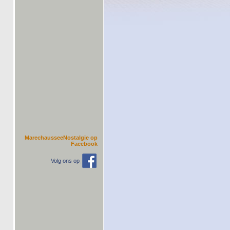
MarechausseeNostalgie op
Facebook
Volg ons op