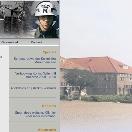
Gastenboek
Contact
Specials
t.
Schutsvrouwe der Koninklijke
Marechaussee
Verbouwing Koning Willem III
kazerne 2008 - 2020
Anekdotes en (sterke) verhalen
Donaties
Steun deze website. Klik hier
voor meer informatie.
Advertentie