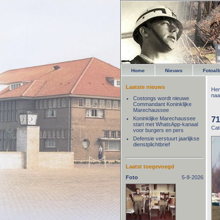
Home
Nieuws
Fotoal
Laatste nieuws
Her
naa
Costongs wordt nieuwe
Commandant Koninklijke
Marechaussee
71
Koninklijke Marechaussee
start met WhatsApp-kanaal
Cat
voor burgers en pers
Defensie verstuurt jaarlijkse
dienstplichtbrief
Laatst toegevoegd
Foto
5-8-2026