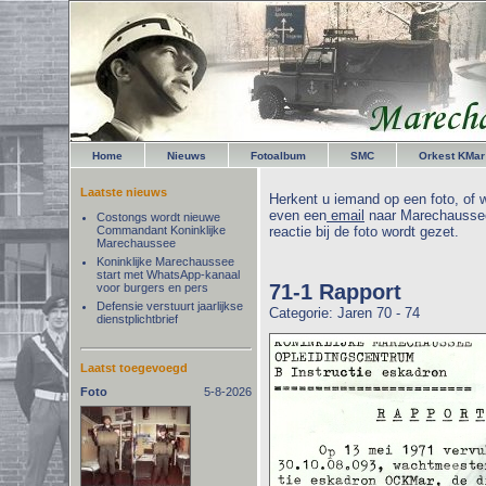
Home
Nieuws
Fotoalbum
SMC
Orkest KMar
Laatste nieuws
Herkent u iemand op een foto, of w
even een
email
naar Marechaussee
Costongs wordt nieuwe
Commandant Koninklijke
reactie bij de foto wordt gezet.
Marechaussee
Koninklijke Marechaussee
start met WhatsApp-kanaal
71-1 Rapport
voor burgers en pers
Defensie verstuurt jaarlijkse
Categorie: Jaren 70 - 74
dienstplichtbrief
Laatst toegevoegd
Foto
5-8-2026