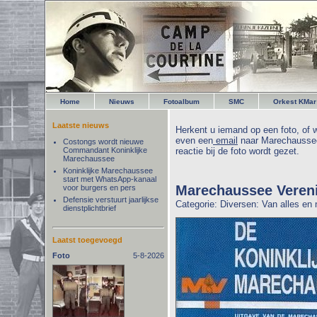
Home
Nieuws
Fotoalbum
SMC
Orkest KMar
Laatste nieuws
Herkent u iemand op een foto, of w
even een
email
naar Marechaussee
Costongs wordt nieuwe
Commandant Koninklijke
reactie bij de foto wordt gezet.
Marechaussee
Koninklijke Marechaussee
start met WhatsApp-kanaal
Marechaussee Veren
voor burgers en pers
Defensie verstuurt jaarlijkse
Categorie: Diversen: Van alles en
dienstplichtbrief
Laatst toegevoegd
Foto
5-8-2026