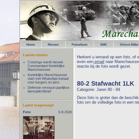
Home
Nieuws
Fotoalbum
SMC
Orkest KMar
Laatste nieuws
Herkent u iemand op een foto, of w
even een
email
naar Marechaussee
Costongs wordt nieuwe
Commandant Koninklijke
reactie bij de foto wordt gezet.
Marechaussee
Koninklijke Marechaussee
start met WhatsApp-kanaal
80-2 Stafwacht 1LK
voor burgers en pers
Defensie verstuurt jaarlijkse
Categorie: Jaren 80 - 84
dienstplichtbrief
Deze foto is groter dan de beschik
foto om de volledige foto in een n
Laatst toegevoegd
Foto
5-8-2026