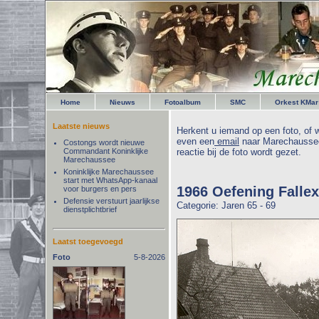
Home
Nieuws
Fotoalbum
SMC
Orkest KMar
Laatste nieuws
Herkent u iemand op een foto, of w
even een
email
naar Marechaussee
Costongs wordt nieuwe
Commandant Koninklijke
reactie bij de foto wordt gezet.
Marechaussee
Koninklijke Marechaussee
start met WhatsApp-kanaal
1966 Oefening Fallex
voor burgers en pers
Defensie verstuurt jaarlijkse
Categorie: Jaren 65 - 69
dienstplichtbrief
Laatst toegevoegd
Foto
5-8-2026