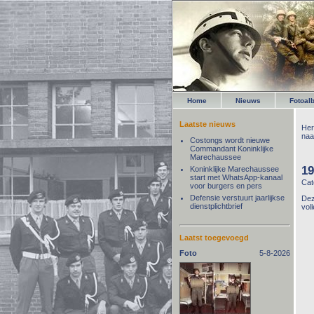
Home
Nieuws
Fotoal
Laatste nieuws
Her
naa
Costongs wordt nieuwe
Commandant Koninklijke
Marechaussee
19
Koninklijke Marechaussee
start met WhatsApp-kanaal
Cat
voor burgers en pers
Defensie verstuurt jaarlijkse
Dez
dienstplichtbrief
vol
Laatst toegevoegd
Foto
5-8-2026