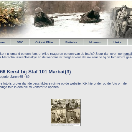
bum
SMC
Orkest KMar
Reünies
Museum
Links
kent u iemand op een foto, of wilt u reageren op een van de foto's? Stuur dan even een
email
r MarechausseeNostalgie en de webmaster zorgt ervoor dat uw reactie bij de foto wordt geze
66 Kerst bij Staf 101 Marbat(3)
egorie: Jaren 65 - 69
e foto is groter dan de beschikbare ruimte op de website. Klik hieronder op de foto om de
ledige foto in een nieuw venster te openen.