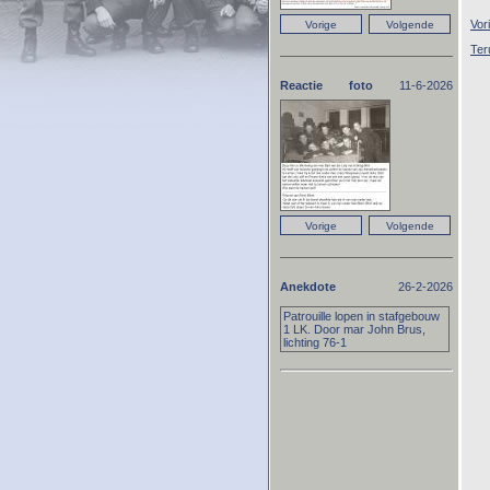
Vor
Ter
Reactie foto
11-6-2026
Anekdote
26-2-2026
Patrouille lopen in stafgebouw
1 LK. Door mar John Brus,
lichting 76-1