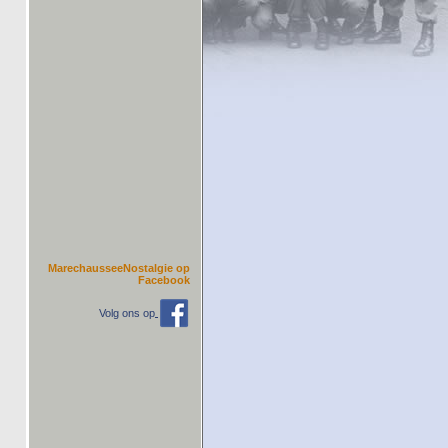
MarechausseeNostalgie op
Facebook
Volg ons op