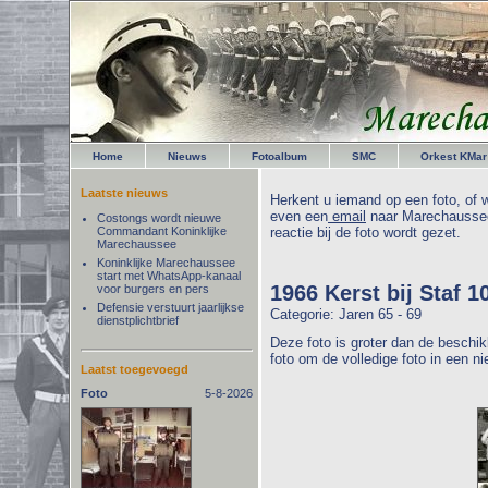
Home
Nieuws
Fotoalbum
SMC
Orkest KMar
Laatste nieuws
Herkent u iemand op een foto, of w
even een
email
naar Marechaussee
Costongs wordt nieuwe
Commandant Koninklijke
reactie bij de foto wordt gezet.
Marechaussee
Koninklijke Marechaussee
start met WhatsApp-kanaal
1966 Kerst bij Staf 1
voor burgers en pers
Defensie verstuurt jaarlijkse
Categorie: Jaren 65 - 69
dienstplichtbrief
Deze foto is groter dan de beschik
foto om de volledige foto in een n
Laatst toegevoegd
Foto
5-8-2026