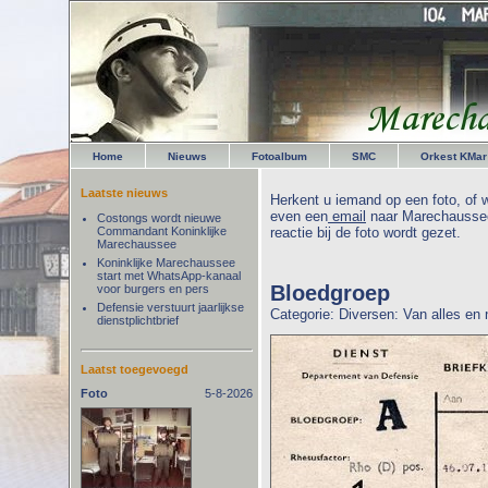
Home
Nieuws
Fotoalbum
SMC
Orkest KMar
Laatste nieuws
Herkent u iemand op een foto, of w
even een
email
naar Marechaussee
Costongs wordt nieuwe
Commandant Koninklijke
reactie bij de foto wordt gezet.
Marechaussee
Koninklijke Marechaussee
start met WhatsApp-kanaal
Bloedgroep
voor burgers en pers
Defensie verstuurt jaarlijkse
Categorie: Diversen: Van alles en
dienstplichtbrief
Laatst toegevoegd
Foto
5-8-2026