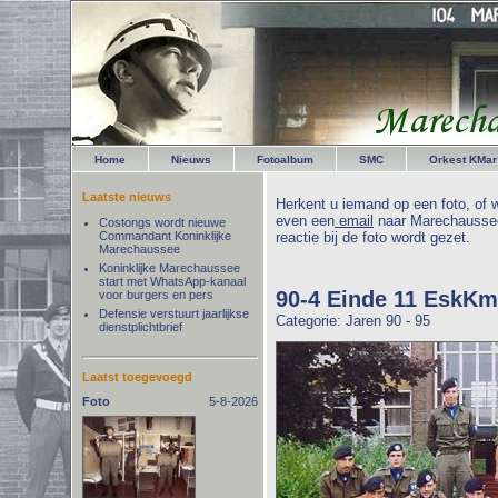
Home
Nieuws
Fotoalbum
SMC
Orkest KMar
Laatste nieuws
Herkent u iemand op een foto, of w
even een
email
naar Marechaussee
Costongs wordt nieuwe
Commandant Koninklijke
reactie bij de foto wordt gezet.
Marechaussee
Koninklijke Marechaussee
start met WhatsApp-kanaal
90-4 Einde 11 EskKm
voor burgers en pers
Defensie verstuurt jaarlijkse
Categorie: Jaren 90 - 95
dienstplichtbrief
Laatst toegevoegd
Foto
5-8-2026