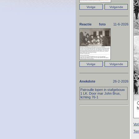
Reactie foto
11-6-2026
Anekdote
26-2-2026
Patrouille lopen in stafgebouw
1 LK. Door mar John Brus,
lichting 76-1
Vor
Ter