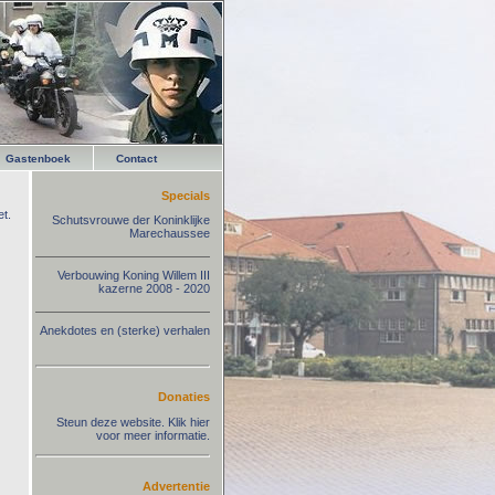
Gastenboek
Contact
Specials
t.
Schutsvrouwe der Koninklijke
Marechaussee
Verbouwing Koning Willem III
kazerne 2008 - 2020
Anekdotes en (sterke) verhalen
Donaties
Steun deze website. Klik hier
voor meer informatie.
Advertentie