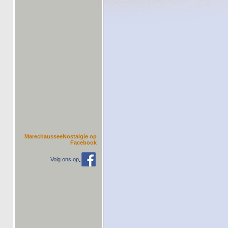
MarechausseeNostalgie op
Facebook
Volg ons op