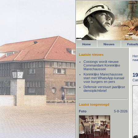
Home
Nieuws
Fotoal
Laatste nieuws
Her
naa
Costongs wordt nieuwe
Commandant Koninklijke
Marechaussee
19
Koninklijke Marechaussee
start met WhatsApp-kanaal
Cat
voor burgers en pers
Defensie verstuurt jaarlijkse
dienstplichtbrief
Laatst toegevoegd
Foto
5-8-2026