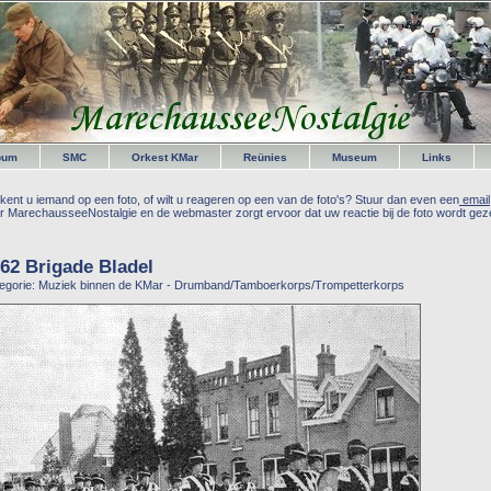
bum
SMC
Orkest KMar
Reünies
Museum
Links
kent u iemand op een foto, of wilt u reageren op een van de foto's? Stuur dan even een
email
r MarechausseeNostalgie en de webmaster zorgt ervoor dat uw reactie bij de foto wordt geze
62 Brigade Bladel
egorie: Muziek binnen de KMar - Drumband/Tamboerkorps/Trompetterkorps