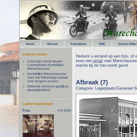
Home
Nieuws
Fotoalbum
SMC
Orkest KMar
Laatste nieuws
Herkent u iemand op een foto, of w
even een
email
naar Marechaussee
Costongs wordt nieuwe
Commandant Koninklijke
reactie bij de foto wordt gezet.
Marechaussee
Koninklijke Marechaussee
start met WhatsApp-kanaal
Afbraak (7)
voor burgers en pers
Defensie verstuurt jaarlijkse
Categorie: Legerplaats/Generaal
dienstplichtbrief
Laatst toegevoegd
Foto
5-8-2026