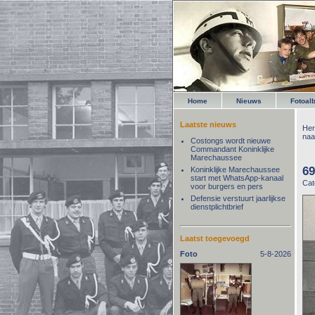
Home
Nieuws
Fotoal
Laatste nieuws
Her
naa
Costongs wordt nieuwe
Commandant Koninklijke
Marechaussee
69
Koninklijke Marechaussee
start met WhatsApp-kanaal
Cat
voor burgers en pers
Defensie verstuurt jaarlijkse
dienstplichtbrief
Laatst toegevoegd
Foto
5-8-2026