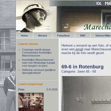
Home
Nieuws
Fotoalbum
SMC
Orkest KMar
Laatste nieuws
Herkent u iemand op een foto, of w
even een
email
naar Marechaussee
Costongs wordt nieuwe
Commandant Koninklijke
reactie bij de foto wordt gezet.
Marechaussee
Koninklijke Marechaussee
start met WhatsApp-kanaal
69-6 in Rotenburg
voor burgers en pers
Defensie verstuurt jaarlijkse
Categorie: Jaren 65 - 69
dienstplichtbrief
Laatst toegevoegd
Foto
5-8-2026