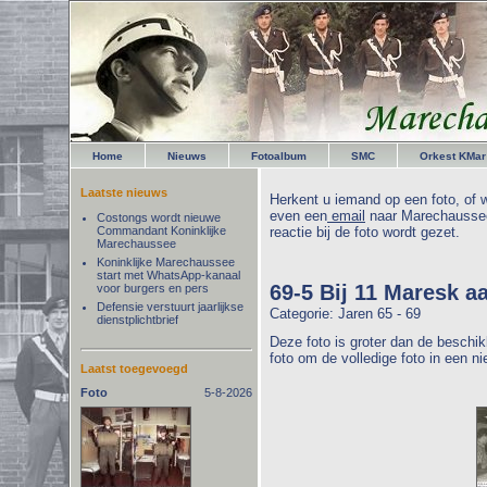
Home
Nieuws
Fotoalbum
SMC
Orkest KMar
Laatste nieuws
Herkent u iemand op een foto, of w
even een
email
naar Marechaussee
Costongs wordt nieuwe
Commandant Koninklijke
reactie bij de foto wordt gezet.
Marechaussee
Koninklijke Marechaussee
start met WhatsApp-kanaal
69-5 Bij 11 Maresk a
voor burgers en pers
Defensie verstuurt jaarlijkse
Categorie: Jaren 65 - 69
dienstplichtbrief
Deze foto is groter dan de beschik
foto om de volledige foto in een n
Laatst toegevoegd
Foto
5-8-2026