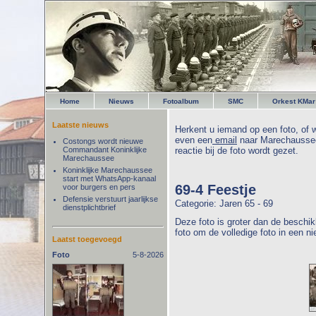
Home
Nieuws
Fotoalbum
SMC
Orkest KMar
Laatste nieuws
Herkent u iemand op een foto, of w
even een
email
naar Marechaussee
Costongs wordt nieuwe
Commandant Koninklijke
reactie bij de foto wordt gezet.
Marechaussee
Koninklijke Marechaussee
start met WhatsApp-kanaal
69-4 Feestje
voor burgers en pers
Defensie verstuurt jaarlijkse
Categorie: Jaren 65 - 69
dienstplichtbrief
Deze foto is groter dan de beschik
foto om de volledige foto in een n
Laatst toegevoegd
Foto
5-8-2026