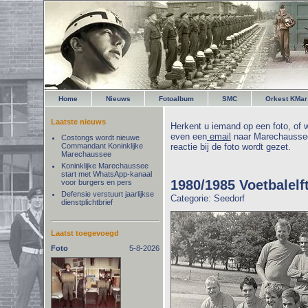
Home
Nieuws
Fotoalbum
SMC
Orkest KMar
Laatste nieuws
Herkent u iemand op een foto, of w
even een
email
naar Marechaussee
Costongs wordt nieuwe
Commandant Koninklijke
reactie bij de foto wordt gezet.
Marechaussee
Koninklijke Marechaussee
start met WhatsApp-kanaal
1980/1985 Voetbalelf
voor burgers en pers
Defensie verstuurt jaarlijkse
Categorie: Seedorf
dienstplichtbrief
Laatst toegevoegd
Foto
5-8-2026