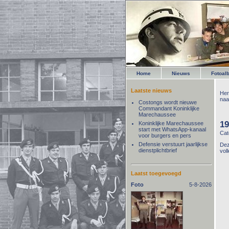
Home
Nieuws
Fotoal
Laatste nieuws
Her
naa
Costongs wordt nieuwe
Commandant Koninklijke
Marechaussee
19
Koninklijke Marechaussee
start met WhatsApp-kanaal
Cat
voor burgers en pers
Defensie verstuurt jaarlijkse
Dez
dienstplichtbrief
vol
Laatst toegevoegd
Foto
5-8-2026