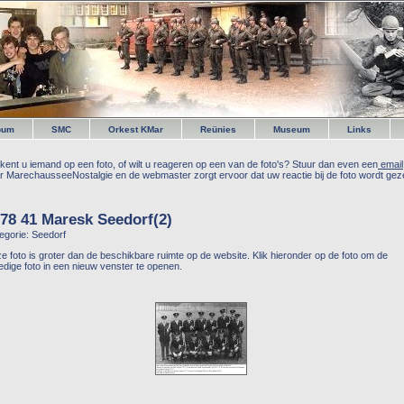
bum
SMC
Orkest KMar
Reünies
Museum
Links
kent u iemand op een foto, of wilt u reageren op een van de foto's? Stuur dan even een
email
r MarechausseeNostalgie en de webmaster zorgt ervoor dat uw reactie bij de foto wordt geze
78 41 Maresk Seedorf(2)
egorie: Seedorf
e foto is groter dan de beschikbare ruimte op de website. Klik hieronder op de foto om de
ledige foto in een nieuw venster te openen.