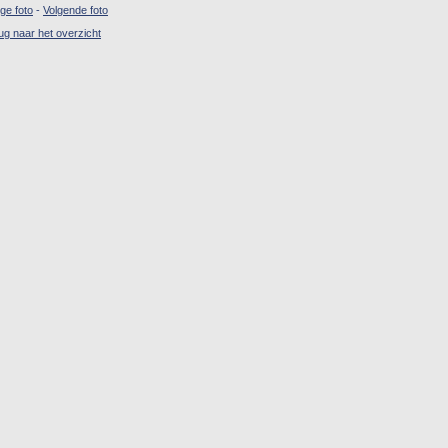
ige foto
-
Volgende foto
ug naar het overzicht