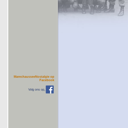
MarechausseeNostalgie op
Facebook
Volg ons op