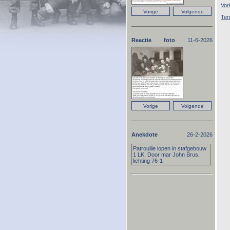
Vor
Ter
Reactie foto
11-6-2026
Anekdote
26-2-2026
Patrouille lopen in stafgebouw
1 LK. Door mar John Brus,
lichting 76-1