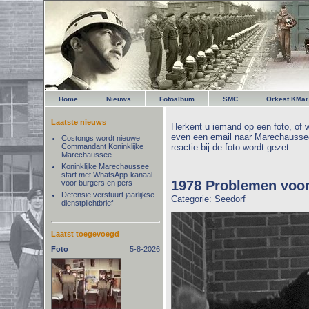
Home
Nieuws
Fotoalbum
SMC
Orkest KMar
Laatste nieuws
Herkent u iemand op een foto, of w
even een
email
naar Marechaussee
Costongs wordt nieuwe
Commandant Koninklijke
reactie bij de foto wordt gezet.
Marechaussee
Koninklijke Marechaussee
start met WhatsApp-kanaal
1978 Problemen voor
voor burgers en pers
Defensie verstuurt jaarlijkse
Categorie: Seedorf
dienstplichtbrief
Laatst toegevoegd
Foto
5-8-2026