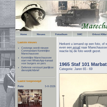
Home
Nieuws
Fotoalbum
SMC
Orkest KMar
Laatste nieuws
Herkent u iemand op een foto, of w
even een
email
naar Marechaussee
Costongs wordt nieuwe
Commandant Koninklijke
reactie bij de foto wordt gezet.
Marechaussee
Koninklijke Marechaussee
start met WhatsApp-kanaal
1965 Staf 101 Marbat
voor burgers en pers
Defensie verstuurt jaarlijkse
Categorie: Jaren 65 - 69
dienstplichtbrief
Laatst toegevoegd
Foto
5-8-2026