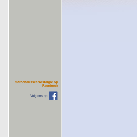
MarechausseeNostalgie op
Facebook
Volg ons op