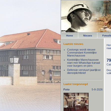
Home
Nieuws
Fotoal
Laatste nieuws
Her
naa
Costongs wordt nieuwe
Commandant Koninklijke
Marechaussee
79
Koninklijke Marechaussee
start met WhatsApp-kanaal
Cat
voor burgers en pers
Defensie verstuurt jaarlijkse
Dez
dienstplichtbrief
vol
Laatst toegevoegd
Foto
5-8-2026