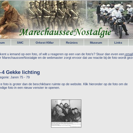
bum
SMC
Orkest KMar
Reünies
Museum
Links
kent u iemand op een foto, of wilt u reageren op een van de foto's? Stuur dan even een
email
r MarechausseeNostalgie en de webmaster zorgt ervoor dat uw reactie bij de foto wordt geze
-4 Gekke lichting
egorie: Jaren 75 - 79
e foto is groter dan de beschikbare ruimte op de website. Klik hieronder op de foto om de
ledige foto in een nieuw venster te openen.