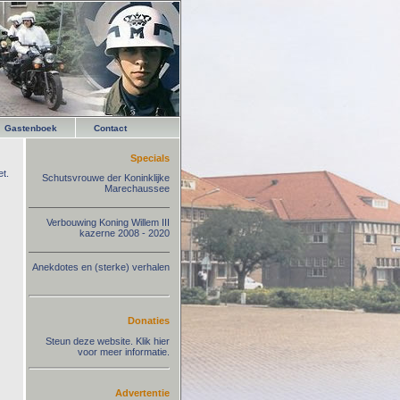
Gastenboek
Contact
Specials
t.
Schutsvrouwe der Koninklijke
Marechaussee
Verbouwing Koning Willem III
kazerne 2008 - 2020
Anekdotes en (sterke) verhalen
Donaties
Steun deze website. Klik hier
voor meer informatie.
Advertentie