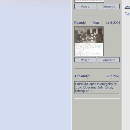
Vor
Ter
Reactie foto
11-6-2026
Anekdote
26-2-2026
Patrouille lopen in stafgebouw
1 LK. Door mar John Brus,
lichting 76-1