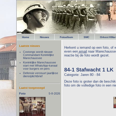
Home
Nieuws
Fotoalbum
SMC
Orkest KMar
Laatste nieuws
Herkent u iemand op een foto, of w
even een
email
naar Marechaussee
Costongs wordt nieuwe
Commandant Koninklijke
reactie bij de foto wordt gezet.
Marechaussee
Koninklijke Marechaussee
start met WhatsApp-kanaal
84-1 Stafwacht 1 LK
voor burgers en pers
Defensie verstuurt jaarlijkse
Categorie: Jaren 80 - 84
dienstplichtbrief
Deze foto is groter dan de beschik
foto om de volledige foto in een n
Laatst toegevoegd
Foto
5-8-2026