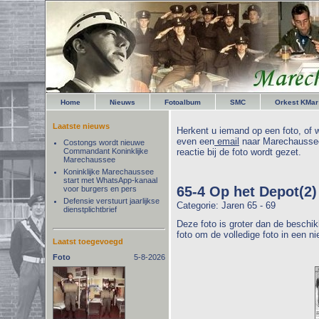
Home
Nieuws
Fotoalbum
SMC
Orkest KMar
Laatste nieuws
Herkent u iemand op een foto, of w
even een
email
naar Marechaussee
Costongs wordt nieuwe
Commandant Koninklijke
reactie bij de foto wordt gezet.
Marechaussee
Koninklijke Marechaussee
start met WhatsApp-kanaal
65-4 Op het Depot(2)
voor burgers en pers
Defensie verstuurt jaarlijkse
Categorie: Jaren 65 - 69
dienstplichtbrief
Deze foto is groter dan de beschik
foto om de volledige foto in een n
Laatst toegevoegd
Foto
5-8-2026