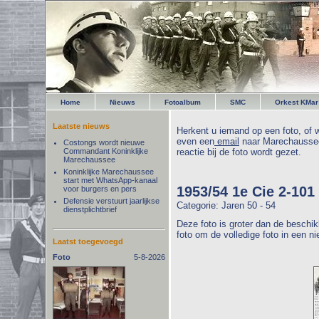
Home
Nieuws
Fotoalbum
SMC
Orkest KMar
Laatste nieuws
Herkent u iemand op een foto, of w
even een
email
naar Marechaussee
Costongs wordt nieuwe
Commandant Koninklijke
reactie bij de foto wordt gezet.
Marechaussee
Koninklijke Marechaussee
start met WhatsApp-kanaal
1953/54 1e Cie 2-101
voor burgers en pers
Defensie verstuurt jaarlijkse
Categorie: Jaren 50 - 54
dienstplichtbrief
Deze foto is groter dan de beschik
foto om de volledige foto in een n
Laatst toegevoegd
Foto
5-8-2026