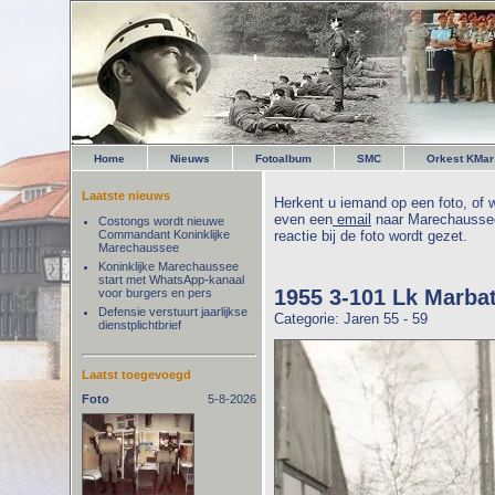
Home
Nieuws
Fotoalbum
SMC
Orkest KMar
Laatste nieuws
Herkent u iemand op een foto, of w
even een
email
naar Marechaussee
Costongs wordt nieuwe
Commandant Koninklijke
reactie bij de foto wordt gezet.
Marechaussee
Koninklijke Marechaussee
start met WhatsApp-kanaal
1955 3-101 Lk Marba
voor burgers en pers
Defensie verstuurt jaarlijkse
Categorie: Jaren 55 - 59
dienstplichtbrief
Laatst toegevoegd
Foto
5-8-2026