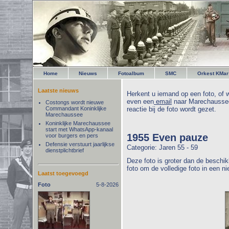
Home
Nieuws
Fotoalbum
SMC
Orkest KMar
Laatste nieuws
Herkent u iemand op een foto, of w
even een
email
naar Marechaussee
Costongs wordt nieuwe
Commandant Koninklijke
reactie bij de foto wordt gezet.
Marechaussee
Koninklijke Marechaussee
start met WhatsApp-kanaal
1955 Even pauze
voor burgers en pers
Defensie verstuurt jaarlijkse
Categorie: Jaren 55 - 59
dienstplichtbrief
Deze foto is groter dan de beschik
foto om de volledige foto in een n
Laatst toegevoegd
Foto
5-8-2026